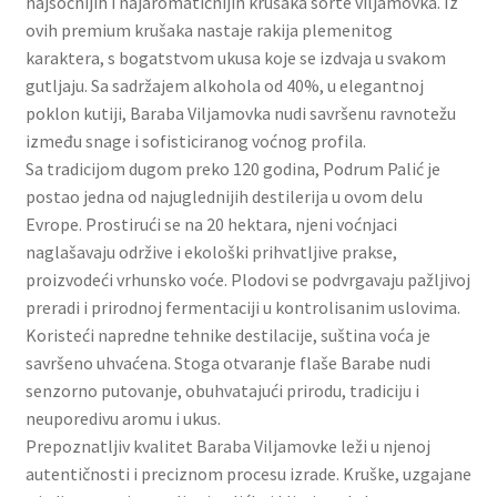
najsočnijih i najaromatičnijih krušaka sorte viljamovka. Iz
Slatki buketi
ovih premium krušaka nastaje rakija plemenitog
karaktera, s bogatstvom ukusa koje se izdvaja u svakom
Pokloni
gutljaju. Sa sadržajem alkohola od 40%, u elegantnoj
poklon kutiji, Baraba Viljamovka nudi savršenu ravnotežu
između snage i sofisticiranog voćnog profila.
Pokloni za 8. mart
Sa tradicijom dugom preko 120 godina, Podrum Palić je
postao jedna od najuglednijih destilerija u ovom delu
Pokloni za Dan zaljubljenih
Evrope. Prostirući se na 20 hektara, njeni voćnjaci
naglašavaju održive i ekološki prihvatljive prakse,
Pokloni za devojku
proizvodeći vrhunsko voće. Plodovi se podvrgavaju pažljivoj
preradi i prirodnoj fermentaciji u kontrolisanim uslovima.
Login
Koristeći napredne tehnike destilacije, suština voća je
savršeno uhvaćena. Stoga otvaranje flaše Barabe nudi
My account
senzorno putovanje, obuhvatajući prirodu, tradiciju i
neuporedivu aromu i ukus.
Naši partneri
Prepoznatljiv kvalitet Baraba Viljamovke leži u njenoj
autentičnosti i preciznom procesu izrade. Kruške, uzgajane
Newsletter