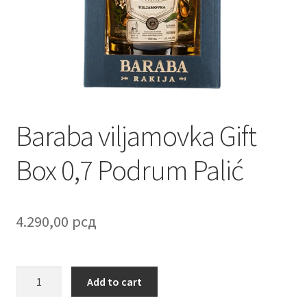
Contact
Corporate gifts
Craft
Create account page
Baraba viljamovka Gift
Cveće
Box 0,7 Podrum Palić
Delivery
4.290,00
рсд
Destilati
FAQ
Baraba
Add to cart
viljamovka
Forgot password