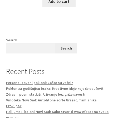
Add to cart
Search
Search
Recent Posts
Personalizovani pokloni: Zašto su važni?
Poklon za godišnjicu braka: Kreativne ideje koje će oduševiti
Zdravi i posni slatkiši: Uživanje bez griže savesti
Vinoteka Novi Sad: Autohtone sorte Grašac, Tamjanika i
Prokupac
Helijumski baloni Novi Sad: Kako stvoriti wow efekat na svakoj
proslavi