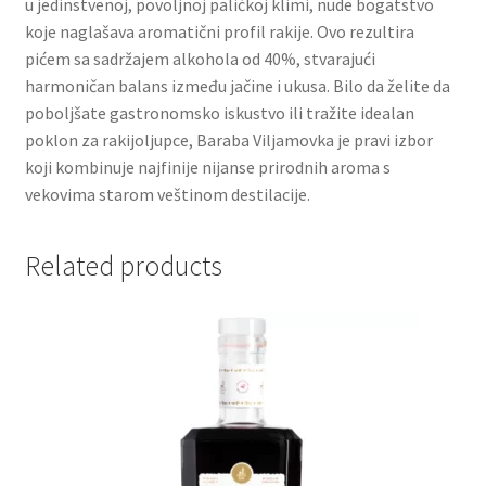
u jedinstvenoj, povoljnoj palićkoj klimi, nude bogatstvo
koje naglašava aromatični profil rakije. Ovo rezultira
Partners
pićem sa sadržajem alkohola od 40%, stvarajući
harmoničan balans između jačine i ukusa. Bilo da želite da
poboljšate gastronomsko iskustvo ili tražite idealan
Poklon aranžmani
poklon za rakijoljupce, Baraba Viljamovka je pravi izbor
koji kombinuje najfinije nijanse prirodnih aroma s
Premium čokolada
vekovima starom veštinom destilacije.
Prijava za masterclass
Related products
Prirodni proizvodi
Privacy Policy
Prodavnica
Product page