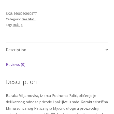
Gift
Box
Igračke
0,7
SKU:
8606020960977
Category:
Destilati
Podrum
Tag:
Rakija
Izdvajamo
Palić
quantity
Cvece
Description
101 Ruža
Reviews (0)
Destilati
Jack Daniel’s
Description
Rakija
Baraba Viljamovka, iz srca Podruma Palić, oličenje je
delikatnog odnosa prirode i pažljive izrade. Karakteristična
Poklon aranzmani izdvajamo
klima sunčanog Palića igra ključnu ulogu u proizvodnji