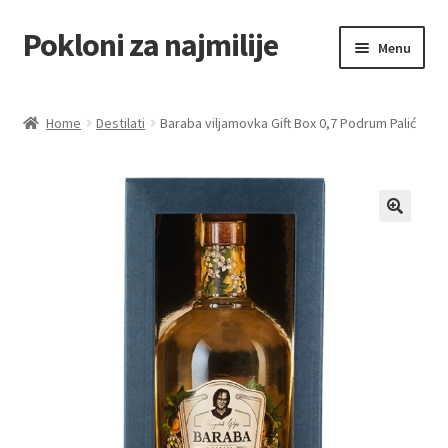
Pokloni za najmilije
Skip
Skip
Menu
to
to
navigation
content
Home
Home
Destilati
Baraba viljamovka Gift Box 0,7 Podrum Palić
Akcija za dan zaljubljenih
Baloni
Blog
Čaj i kafa
Cart
Checkout