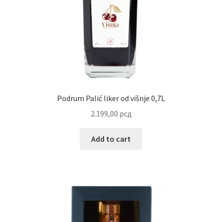
Reset password
Sample Page
Shop
Slaniši
Podrum Palić liker od višnje 0,7L
2.199,00
рсд
Slatkiši
Add to cart
Special people
Tartufi
Terms Conditions