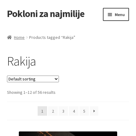
Pokloni za najmilije
Skip
Skip
Menu
to
to
navigation
content
Home
Home
Products tagged “Rakija”
Akcija za dan zaljubljenih
Rakija
Baloni
Blog
Showing 1–12 of 56 results
Čaj i kafa
Cart
1
2
3
4
5
Checkout