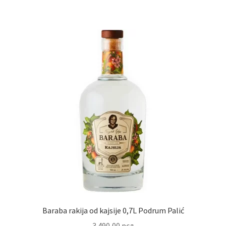
Baraba rakija od kajsije 0,7L Podrum Palić
3.490,00
рсд