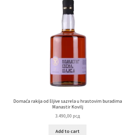
Domaća rakija od šljive sazrela u hrastovim buradima
Manastir Kovilj
3.490,00
рсд
Add to cart