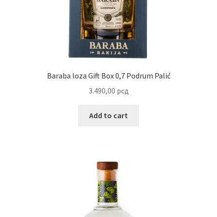
Reset password
Sample Page
Shop
Baraba loza Gift Box 0,7 Podrum Palić
3.490,00
рсд
Slaniši
Add to cart
Slatkiši
Special people
Tartufi
Terms Conditions