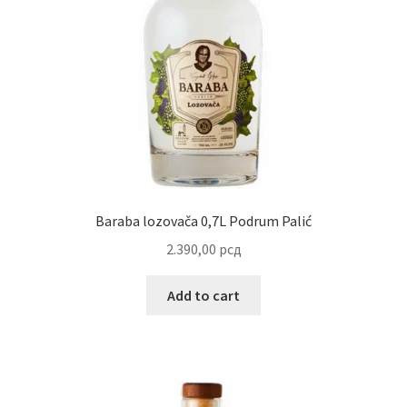
Uredjenje doma
Vino
Baraba lozovača 0,7L Podrum Palić
2.390,00
рсд
Add to cart