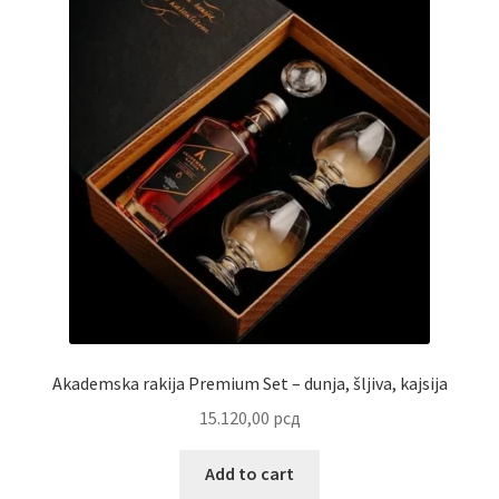
Contact
Corporate gifts
Craft
Create account page
Cveće
Delivery
Destilati
Akademska rakija Premium Set – dunja, šljiva, kajsija
15.120,00
рсд
FAQ
Add to cart
Forgot password