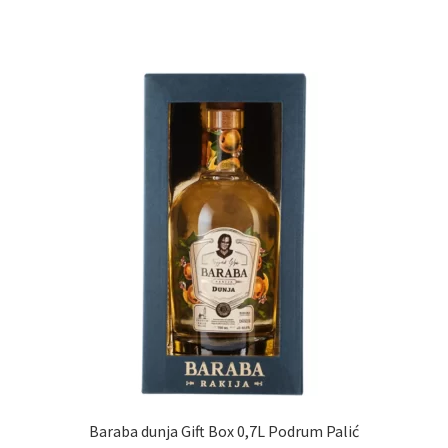
Igračke
Izdvajamo
Cvece
101 Ruža
Destilati
Jack Daniel’s
Rakija
Poklon aranzmani izdvajamo
Baraba dunja Gift Box 0,7L Podrum Palić