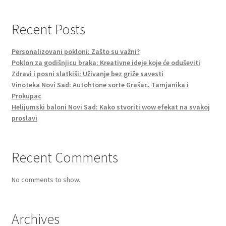
Recent Posts
Personalizovani pokloni: Zašto su važni?
Poklon za godišnjicu braka: Kreativne ideje koje će oduševiti
Zdravi i posni slatkiši: Uživanje bez griže savesti
Vinoteka Novi Sad: Autohtone sorte Grašac, Tamjanika i
Prokupac
Helijumski baloni Novi Sad: Kako stvoriti wow efekat na svakoj
proslavi
Recent Comments
No comments to show.
Archives