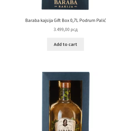
Partners
Baraba kajsija Gift Box 0,7L Podrum Palić
3.499,00
рсд
Poklon aranžmani
Add to cart
Premium čokolada
Prijava za masterclass
Prirodni proizvodi
Privacy Policy
Prodavnica
Product page