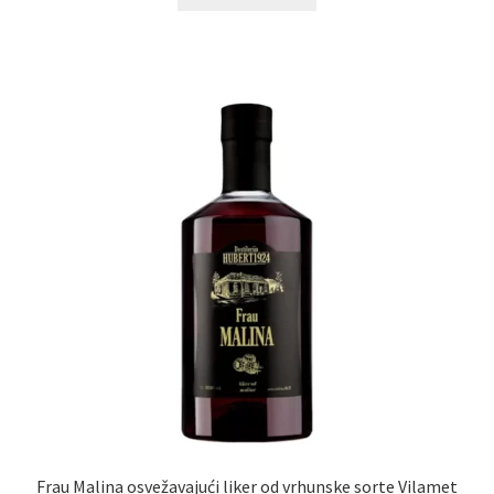
Frau Malina osvežavajući liker od vrhunske sorte Vilamet