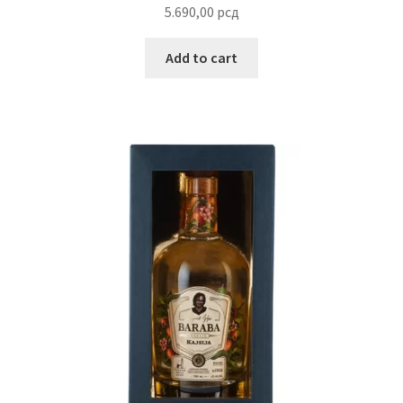
5.690,00
рсд
Slatki buketi
Add to cart
Pokloni
Pokloni za 8. mart
Pokloni za Dan zaljubljenih
Pokloni za devojku
Login
My account
Naši partneri
Newsletter