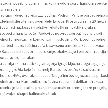
stacije, posebno gurmanima koji ne odolevaju vrhunskim aperiti
rsna predjela.
radicijom dugom preko 120 godina, Podrum Palić je postao jedna 
glednijih destilerija u ovom delu Evrope. Prostirući se na 20 hektar
i voćnjaci naglašavaju održive i ekološki prihvatljive prakse,
zvodeći vrhunsko voće. Plodovi se podvrgavaju pažljivoj preradi i
odnoj fermentaciji u kontrolisanim uslovima. Koristeći napredne
ike destilacije, suština voća je savršeno uhvaćena. Stoga otvaranj
e Barabe nudi senzorno putovanje, obuhvatajući prirodu, tradiciju i
oredivu aromu i ukus.
 zemlja i klima palićkog vinogorja igraju ključnu ulogu u gajenju
ranog grožđa koje čini temelj Baraba lozovače. Sa sadržajem
hola od 45%, ova rakija obezbeđuje jačinu bez ugrožavanja pitkost
odnih aroma. Harmonična mešavina robusnih i delikatnih ukusa
cionira je kao idealnu pratnju majstorski pripremljenom predjelu,
ljšavajući ukupni kulinarski užitak.