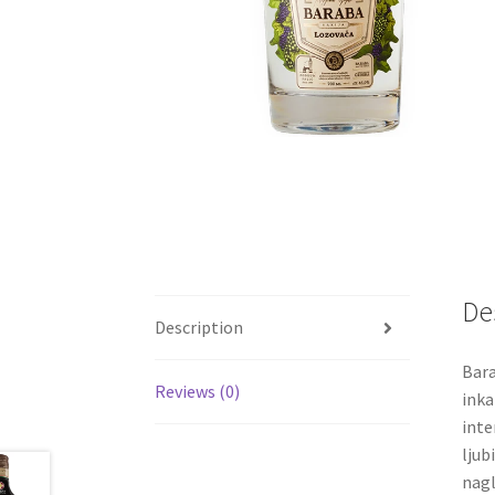
De
Description
Bara
Reviews (0)
inka
inte
ljub
nagl