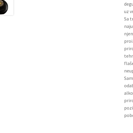
degu
uz v
Sa t
naju
njen
proi
prir
tehn
flaš
neup
Sama
odab
alko
prir
pozi
pobo