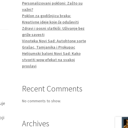
Personalizovani pokloni: Zašto su
važni?
Poklon za godišnjicu braka:
Kreativne ideje koje će oduševiti
Zdravi i posni slatkiši: Uživanje bez
griže savesti
Vinoteka Novi Sad: Autohtone sorte
Grašac, Tamjanika i Prokupac
Helijumski baloni Novi Sad: Kako
stvoriti wow efekat na svakoj
proslavi
Recent Comments
No comments to show.
uje
oji
Archives