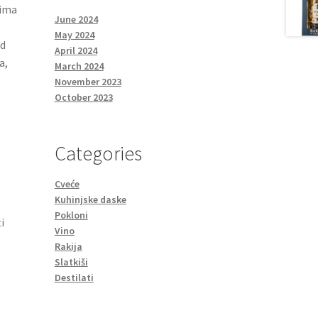
vima
June 2024
May 2024
od
April 2024
a,
March 2024
November 2023
October 2023
e
Categories
Cveće
Kuhinjske daske
Pokloni
i
Vino
Rakija
Slatkiši
Destilati