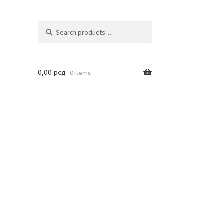
Search
Search
for:
0,00
рсд
0 items
r