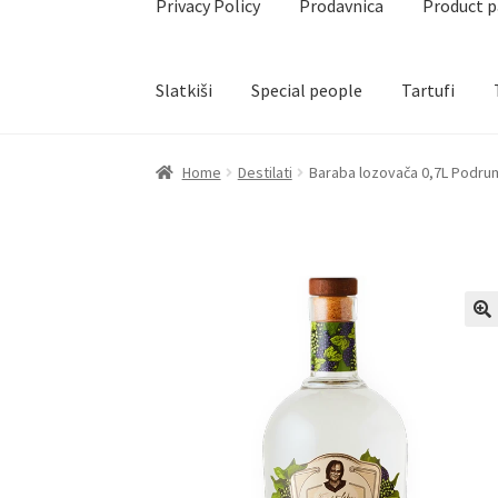
Privacy Policy
Prodavnica
Product 
Slatkiši
Special people
Tartufi
Home
Akcija za dan zaljubljenih
Baloni
Blog
Č
Home
Destilati
Baraba lozovača 0,7L Podrum
Create account page
Cveće
Delivery
Destilati
Naši partneri
Newsletter
Partners
Poklon ar
Privacy Policy
Prodavnica
Product page
Rese
Terms Conditions
Uredjenje doma
Vino