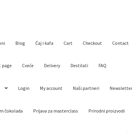
oni
Blog
Čaj i kafa
Cart
Checkout
Contact
t page
Cveće
Delivery
Destilati
FAQ
o
Login
My account
Naši partneri
Newslette
m čokolada
Prijava za masterclass
Prirodni proizvodi