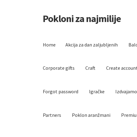
Pokloni za najmilije
Skip
Skip
to
to
navigation
content
Home
Akcija za dan zaljubljenih
Bal
Corporate gifts
Craft
Create accoun
Forgot password
Igračke
Izdvajam
Partners
Poklon aranžmani
Premiu