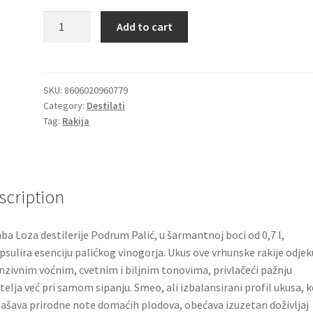
Baraba
Add to cart
lozovača
0,7L
Podrum
Palić
SKU:
8606020960779
Category:
Destilati
quantity
Tag:
Rakija
scription
ba Loza destilerije Podrum Palić, u šarmantnoj boci od 0,7 l,
psulira esenciju palićkog vinogorja. Ukus ove vrhunske rakije odjek
nzivnim voćnim, cvetnim i biljnim tonovima, privlačeći pažnju
itelja već pri samom sipanju. Smeo, ali izbalansirani profil ukusa, k
ašava prirodne note domaćih plodova, obećava izuzetan doživljaj