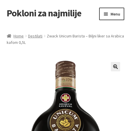
Pokloni za najmilije
Skip
Skip
Menu
to
to
navigation
content
Home
Home
Destilati
Zwack Unicum Barista – Biljni liker sa Arabica
kafom 0,5L
Akcija za dan zaljubljenih
Baloni
Blog
Čaj i kafa
Cart
Checkout