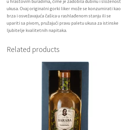
u hrastovim buradima, čime je zadobila dubinu i složenost
ukusa. Ovaj originalni gorki liker može se konzumirati kao
Partners
brza i osvežavajuća čašica u rashlađenom stanju ili se
upariti sa pivom, pružajući pravu paletu ukusa za istinske
ljubitelje kvalitetnih napitaka.
Poklon aranžmani
Premium čokolada
Related products
Prijava za masterclass
Prirodni proizvodi
Privacy Policy
Prodavnica
Product page