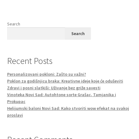
Search
Search
Recent Posts
Personalizovani pokloni: Zašto su važni?
Poklon za godišnjicu braka: Kreativne ideje koje će oduševiti
Zdravi i posni slatkiši: Uživanje bez griže savesti
Vinoteka Novi Sad: Autohtone sorte Grašac, Tamjanika i
Prokupac
Helijumski baloni Novi Sad: Kako stvoriti wow efekat na svakoj
proslavi