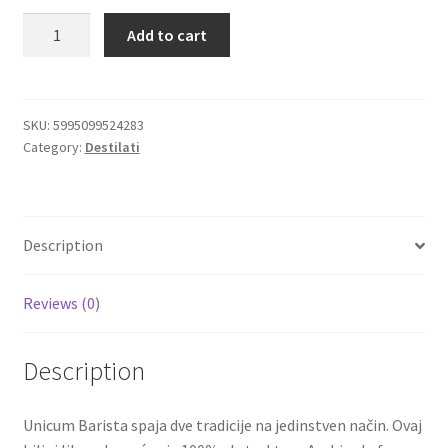
Zwack
Add to cart
Igračke
Unicum
Barista
-
Izdvajamo
Biljni
SKU:
5995099524283
Category:
Destilati
liker
Cvece
sa
Arabica
101 Ruža
kafom
Description
0,5L
Destilati
quantity
Reviews (0)
Jack Daniel’s
Description
Rakija
Poklon aranzmani izdvajamo
Unicum Barista spaja dve tradicije na jedinstven način. Ovaj