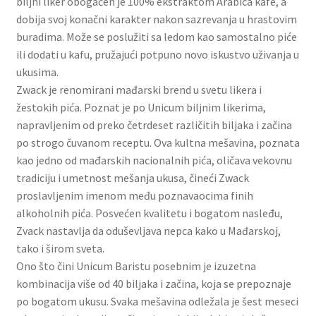
biljni liker obogaćen je 100% ekstraktom Arabica kafe, a
Slatki buketi
dobija svoj konačni karakter nakon sazrevanja u hrastovim
buradima. Može se poslužiti sa ledom kao samostalno piće
Pokloni
ili dodati u kafu, pružajući potpuno novo iskustvo uživanja u
ukusima.
Zwack je renomirani mađarski brend u svetu likera i
Pokloni za 8. mart
žestokih pića. Poznat je po Unicum biljnim likerima,
napravljenim od preko četrdeset različitih biljaka i začina
Pokloni za Dan zaljubljenih
po strogo čuvanom receptu. Ova kultna mešavina, poznata
kao jedno od mađarskih nacionalnih pića, oličava vekovnu
Pokloni za devojku
tradiciju i umetnost mešanja ukusa, čineći Zwack
proslavljenim imenom među poznavaocima finih
Login
alkoholnih pića. Posvećen kvalitetu i bogatom nasleđu,
Zvack nastavlja da oduševljava nepca kako u Mađarskoj,
My account
tako i širom sveta.
Ono što čini Unicum Baristu posebnim je izuzetna
Naši partneri
kombinacija više od 40 biljaka i začina, koja se prepoznaje
po bogatom ukusu. Svaka mešavina odležala je šest meseci
Newsletter