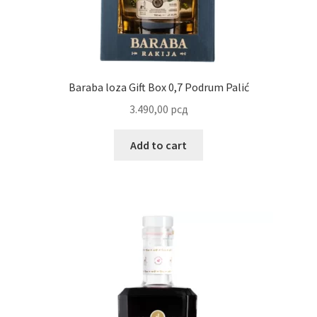
Reset password
Sample Page
Baraba loza Gift Box 0,7 Podrum Palić
Shop
3.490,00
рсд
Slaniši
Add to cart
Slatkiši
Special people
Tartufi
Terms Conditions