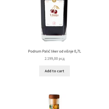
Uredjenje doma
Vino
Podrum Palić liker od višnje 0,7L
2.199,00
рсд
Add to cart