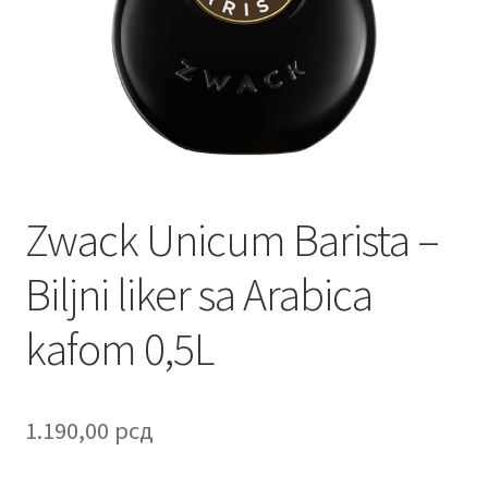
Contact
Corporate gifts
Craft
Create account page
Zwack Unicum Barista –
Cveće
Biljni liker sa Arabica
Delivery
kafom 0,5L
Destilati
FAQ
1.190,00
рсд
Forgot password