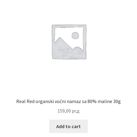
Reset password
Sample Page
Shop
Slaniši
Slatkiši
Special people
Real Red organski voćni namaz sa 80% maline 30g
Tartufi
159,00
рсд
Terms Conditions
Add to cart