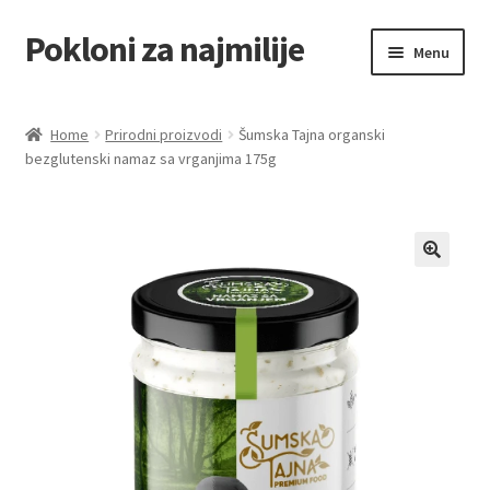
Pokloni za najmilije
Skip
Skip
Menu
to
to
navigation
content
Home
Home
Prirodni proizvodi
Šumska Tajna organski
bezglutenski namaz sa vrganjima 175g
Akcija za dan zaljubljenih
Baloni
Blog
Čaj i kafa
Cart
Checkout