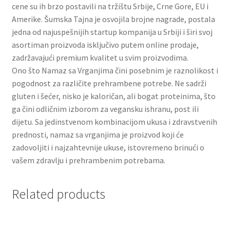
cene su ih brzo postavili na tržištu Srbije, Crne Gore, EU i
Amerike. Šumska Tajna je osvojila brojne nagrade, postala
Partners
jedna od najuspešnijih startup kompanija u Srbiji i širi svoj
asortiman proizvoda isključivo putem online prodaje,
Poklon aranžmani
zadržavajući premium kvalitet u svim proizvodima.
Ono što Namaz sa Vrganjima čini posebnim je raznolikost i
Premium čokolada
pogodnost za različite prehrambene potrebe. Ne sadrži
gluten i šećer, nisko je kaloričan, ali bogat proteinima, što
Prijava za masterclass
ga čini odličnim izborom za vegansku ishranu, post ili
dijetu. Sa jedinstvenom kombinacijom ukusa i zdravstvenih
prednosti, namaz sa vrganjima je proizvod koji će
Prirodni proizvodi
zadovoljiti i najzahtevnije ukuse, istovremeno brinući o
vašem zdravlju i prehrambenim potrebama.
Privacy Policy
Prodavnica
Related products
Product page