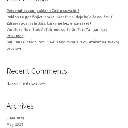
Personalizovani pokloni: Zašto su važni?
Poklon za godišnjicu braka: Kreativne ideje koje će oduševiti
Zdravi i posni slatkiši: Uživanje bez griže savesti
Vinoteka Novi Sad: Autohtone sorte Grašac, Tamjanika i
Prokupac
Helijumski baloni Novi Sad: Kako stvoriti wow efekat na svakoj
proslavi
Recent Comments
No comments to show.
Archives
June 2024
May 2024