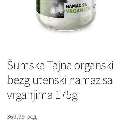
Contact
Corporate gifts
Craft
Create account page
Šumska Tajna organski
Cveće
bezglutenski namaz sa
Delivery
vrganjima 175g
Destilati
FAQ
369,99
рсд
Forgot password