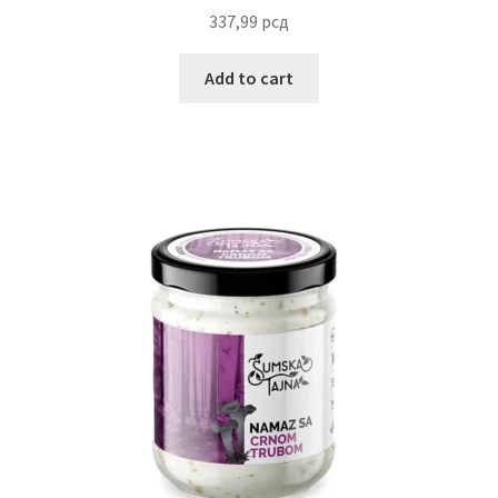
337,99
рсд
Add to cart