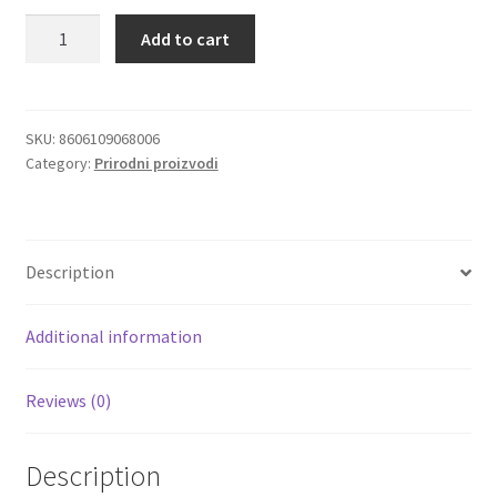
Šumska
Add to cart
Igračke
Tajna
organski
bezglutenski
Izdvajamo
namaz
SKU:
8606109068006
Category:
Prirodni proizvodi
sa
Cvece
vrganjima
175g
101 Ruža
quantity
Description
Destilati
Additional information
Jack Daniel’s
Reviews (0)
Rakija
Poklon aranzmani izdvajamo
Description