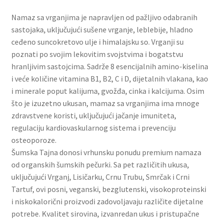
Slatki buketi
Namaz sa vrganjima je napravljen od pažljivo odabranih
sastojaka, uključujući sušene vrganje, leblebije, hladno
Pokloni
ceđeno suncokretovo ulje i himalajsku so. Vrganji su
poznati po svojim lekovitim svojstvima i bogatstvu
Pokloni za 8. mart
hranljivim sastojcima. Sadrže 8 esencijalnih amino-kiselina
i veće količine vitamina B1, B2, C i D, dijetalnih vlakana, kao
Pokloni za Dan zaljubljenih
i minerale poput kalijuma, gvožđa, cinka i kalcijuma. Osim
što je izuzetno ukusan, mamaz sa vrganjima ima mnoge
zdravstvene koristi, uključujući jačanje imuniteta,
Pokloni za devojku
regulaciju kardiovaskularnog sistema i prevenciju
osteoporoze.
Login
Šumska Tajna donosi vrhunsku ponudu premium namaza
od organskih šumskih pečurki. Sa pet različitih ukusa,
My account
uključujući Vrganj, Lisičarku, Crnu Trubu, Smrčak i Crni
Tartuf, ovi posni, veganski, bezglutenski, visokoproteinski
Naši partneri
i niskokalorični proizvodi zadovoljavaju različite dijetalne
potrebe. Kvalitet sirovina, izvanredan ukus i pristupačne
Newsletter