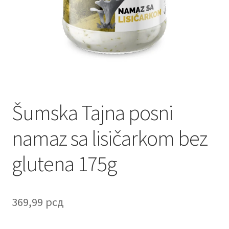
Contact
Corporate gifts
Craft
Create account page
Šumska Tajna posni
Cveće
namaz sa lisičarkom bez
Delivery
glutena 175g
Destilati
FAQ
369,99
рсд
Forgot password