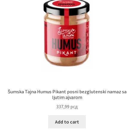
Reset password
Sample Page
Shop
Slaniši
Slatkiši
Special people
Šumska Tajna Humus Pikant posni bezglutenski namaz sa
ljutim ajvarom
Tartufi
337,99
рсд
Terms Conditions
Add to cart