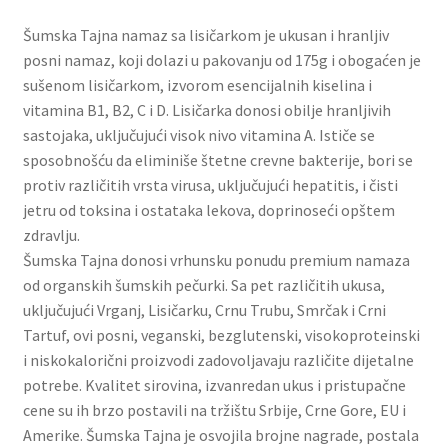
Slatki buketi
Šumska Tajna namaz sa lisičarkom je ukusan i hranljiv
posni namaz, koji dolazi u pakovanju od 175g i obogaćen je
Pokloni
sušenom lisičarkom, izvorom esencijalnih kiselina i
vitamina B1, B2, C i D. Lisičarka donosi obilje hranljivih
Pokloni za 8. mart
sastojaka, uključujući visok nivo vitamina A. Ističe se
sposobnošću da eliminiše štetne crevne bakterije, bori se
Pokloni za Dan zaljubljenih
protiv različitih vrsta virusa, uključujući hepatitis, i čisti
jetru od toksina i ostataka lekova, doprinoseći opštem
zdravlju.
Pokloni za devojku
Šumska Tajna donosi vrhunsku ponudu premium namaza
od organskih šumskih pečurki. Sa pet različitih ukusa,
Login
uključujući Vrganj, Lisičarku, Crnu Trubu, Smrčak i Crni
Tartuf, ovi posni, veganski, bezglutenski, visokoproteinski
My account
i niskokalorični proizvodi zadovoljavaju različite dijetalne
potrebe. Kvalitet sirovina, izvanredan ukus i pristupačne
Naši partneri
cene su ih brzo postavili na tržištu Srbije, Crne Gore, EU i
Amerike. Šumska Tajna je osvojila brojne nagrade, postala
Newsletter