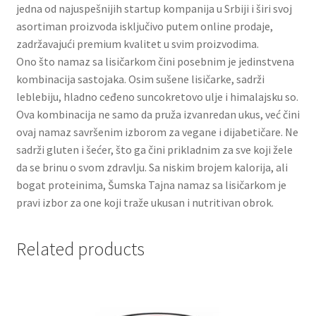
jedna od najuspešnijih startup kompanija u Srbiji i širi svoj
asortiman proizvoda isključivo putem online prodaje,
Partners
zadržavajući premium kvalitet u svim proizvodima.
Ono što namaz sa lisičarkom čini posebnim je jedinstvena
Poklon aranžmani
kombinacija sastojaka. Osim sušene lisičarke, sadrži
leblebiju, hladno ceđeno suncokretovo ulje i himalajsku so.
Premium čokolada
Ova kombinacija ne samo da pruža izvanredan ukus, već čini
ovaj namaz savršenim izborom za vegane i dijabetičare. Ne
Prijava za masterclass
sadrži gluten i šećer, što ga čini prikladnim za sve koji žele
da se brinu o svom zdravlju. Sa niskim brojem kalorija, ali
bogat proteinima, Šumska Tajna namaz sa lisičarkom je
Prirodni proizvodi
pravi izbor za one koji traže ukusan i nutritivan obrok.
Privacy Policy
Related products
Prodavnica
Product page