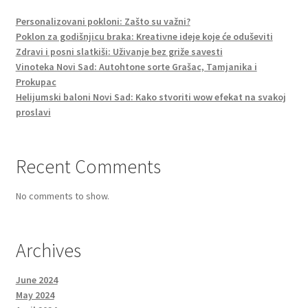
Personalizovani pokloni: Zašto su važni?
Poklon za godišnjicu braka: Kreativne ideje koje će oduševiti
Zdravi i posni slatkiši: Uživanje bez griže savesti
Vinoteka Novi Sad: Autohtone sorte Grašac, Tamjanika i
Prokupac
Helijumski baloni Novi Sad: Kako stvoriti wow efekat na svakoj
proslavi
Recent Comments
No comments to show.
Archives
June 2024
May 2024