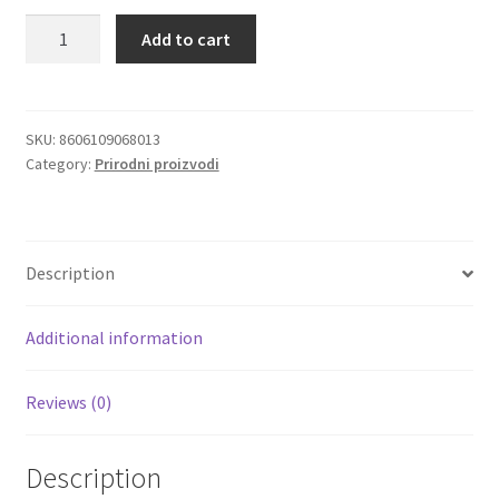
Šumska
Add to cart
Igračke
Tajna
posni
namaz
Izdvajamo
sa
SKU:
8606109068013
Category:
Prirodni proizvodi
lisičarkom
Cvece
bez
glutena
101 Ruža
175g
Description
quantity
Destilati
Additional information
Jack Daniel’s
Reviews (0)
Rakija
Poklon aranzmani izdvajamo
Description