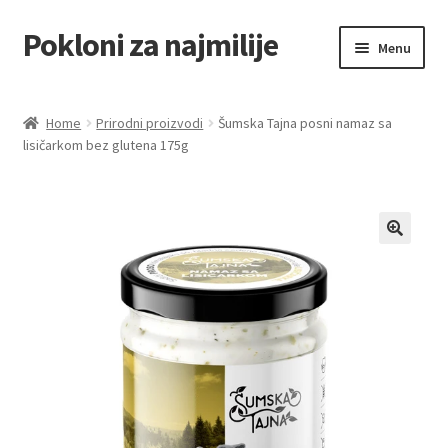
Pokloni za najmilije
Skip
Skip
Menu
to
to
navigation
content
Home
Home
Prirodni proizvodi
Šumska Tajna posni namaz sa
lisičarkom bez glutena 175g
Akcija za dan zaljubljenih
Baloni
Blog
Čaj i kafa
Cart
Checkout