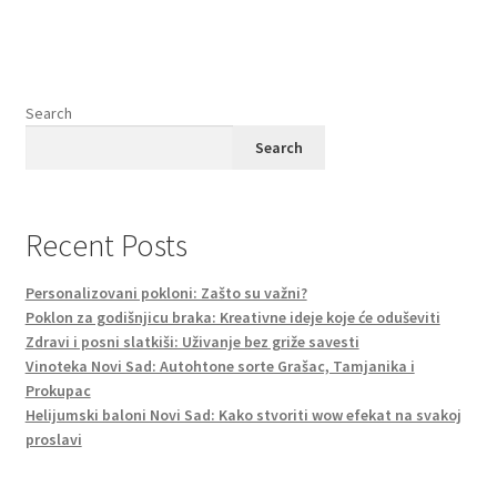
Search
Search
Recent Posts
Personalizovani pokloni: Zašto su važni?
Poklon za godišnjicu braka: Kreativne ideje koje će oduševiti
Zdravi i posni slatkiši: Uživanje bez griže savesti
Vinoteka Novi Sad: Autohtone sorte Grašac, Tamjanika i
Prokupac
Helijumski baloni Novi Sad: Kako stvoriti wow efekat na svakoj
proslavi