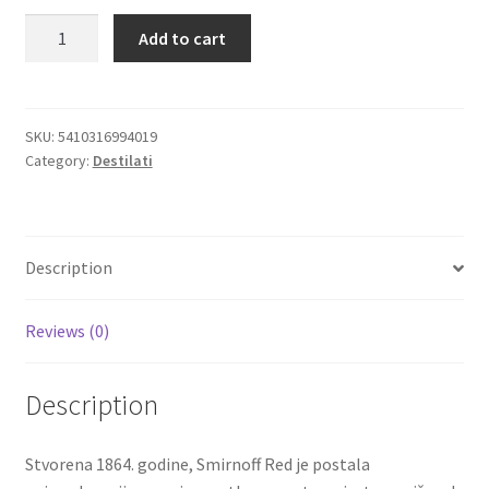
Smirnoff
Add to cart
Igračke
Red
najprodavanija
premium
Izdvajamo
votka
SKU:
5410316994019
Category:
Destilati
0.7l
Cvece
quantity
101 Ruža
Description
Destilati
Reviews (0)
Jack Daniel’s
Description
Rakija
Poklon aranzmani izdvajamo
Stvorena 1864. godine, Smirnoff Red je postala