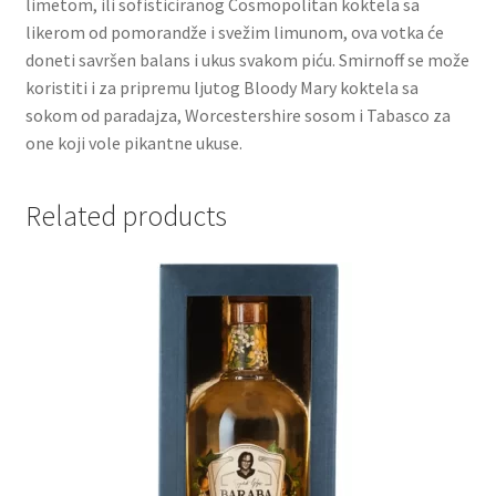
limetom, ili sofisticiranog Cosmopolitan koktela sa
likerom od pomorandže i svežim limunom, ova votka će
Partners
doneti savršen balans i ukus svakom piću. Smirnoff se može
koristiti i za pripremu ljutog Bloody Mary koktela sa
sokom od paradajza, Worcestershire sosom i Tabasco za
Poklon aranžmani
one koji vole pikantne ukuse.
Premium čokolada
Related products
Prijava za masterclass
Prirodni proizvodi
Privacy Policy
Prodavnica
Product page