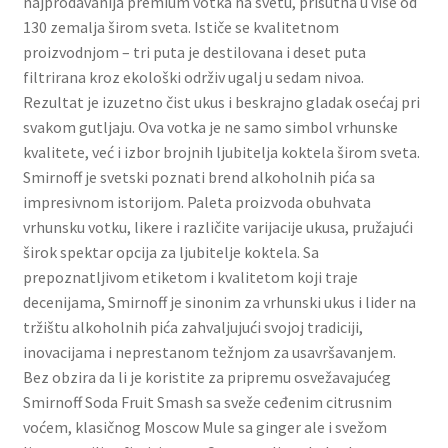
najprodavanija premium votka na svetu, prisutna u više od
Slatki buketi
130 zemalja širom sveta. Ističe se kvalitetnom
proizvodnjom – tri puta je destilovana i deset puta
Pokloni
filtrirana kroz ekološki održiv ugalj u sedam nivoa.
Rezultat je izuzetno čist ukus i beskrajno gladak osećaj pri
svakom gutljaju. Ova votka je ne samo simbol vrhunske
Pokloni za 8. mart
kvalitete, već i izbor brojnih ljubitelja koktela širom sveta.
Smirnoff je svetski poznati brend alkoholnih pića sa
Pokloni za Dan zaljubljenih
impresivnom istorijom. Paleta proizvoda obuhvata
vrhunsku votku, likere i različite varijacije ukusa, pružajući
Pokloni za devojku
širok spektar opcija za ljubitelje koktela. Sa
prepoznatljivom etiketom i kvalitetom koji traje
Login
decenijama, Smirnoff je sinonim za vrhunski ukus i lider na
tržištu alkoholnih pića zahvaljujući svojoj tradiciji,
My account
inovacijama i neprestanom težnjom za usavršavanjem.
Bez obzira da li je koristite za pripremu osvežavajućeg
Naši partneri
Smirnoff Soda Fruit Smash sa sveže ceđenim citrusnim
voćem, klasičnog Moscow Mule sa ginger ale i svežom
Newsletter