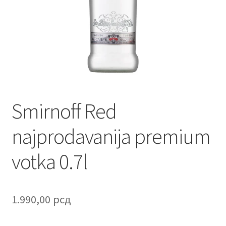
Contact
Corporate gifts
Craft
Create account page
Smirnoff Red
Cveće
najprodavanija premium
Delivery
votka 0.7l
Destilati
FAQ
1.990,00
рсд
Forgot password