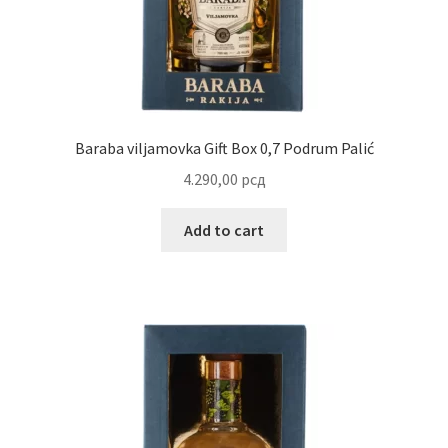
Reset password
Sample Page
Shop
Baraba viljamovka Gift Box 0,7 Podrum Palić
4.290,00
рсд
Slaniši
Add to cart
Slatkiši
Special people
Tartufi
Terms Conditions