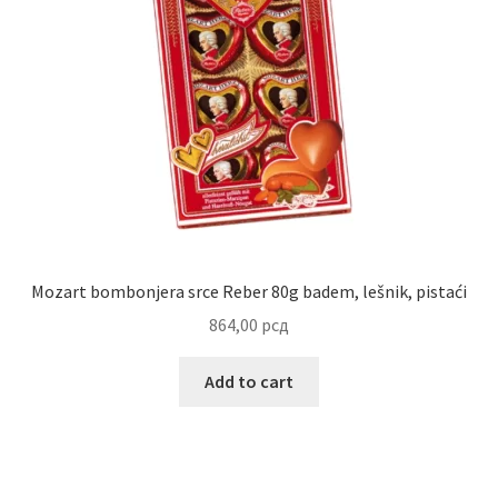
Uredjenje doma
Vino
Mozart bombonjera srce Reber 80g badem, lešnik, pistaći
864,00
рсд
Add to cart