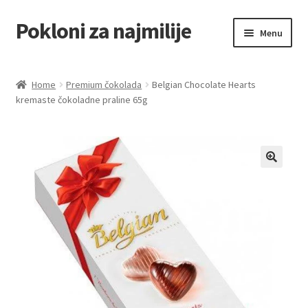
Pokloni za najmilije
Skip
Skip
Menu
to
to
navigation
content
Home
Home
Premium čokolada
Belgian Chocolate Hearts
kremaste čokoladne praline 65g
Akcija za dan zaljubljenih
Baloni
Blog
Čaj i kafa
Cart
Checkout