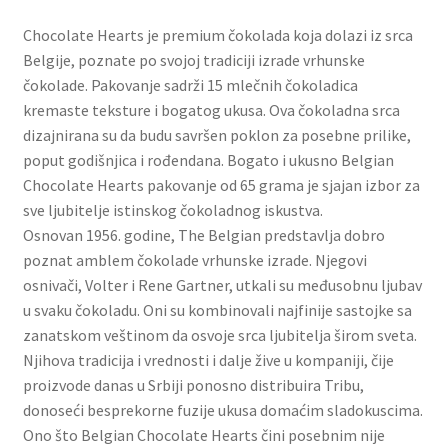
Slatki buketi
Chocolate Hearts je premium čokolada koja dolazi iz srca
Belgije, poznate po svojoj tradiciji izrade vrhunske
Pokloni
čokolade. Pakovanje sadrži 15 mlečnih čokoladica
kremaste teksture i bogatog ukusa. Ova čokoladna srca
Pokloni za 8. mart
dizajnirana su da budu savršen poklon za posebne prilike,
poput godišnjica i rođendana. Bogato i ukusno Belgian
Pokloni za Dan zaljubljenih
Chocolate Hearts pakovanje od 65 grama je sjajan izbor za
sve ljubitelje istinskog čokoladnog iskustva.
Osnovan 1956. godine, The Belgian predstavlja dobro
Pokloni za devojku
poznat amblem čokolade vrhunske izrade. Njegovi
osnivači, Volter i Rene Gartner, utkali su međusobnu ljubav
Login
u svaku čokoladu. Oni su kombinovali najfinije sastojke sa
zanatskom veštinom da osvoje srca ljubitelja širom sveta.
My account
Njihova tradicija i vrednosti i dalje žive u kompaniji, čije
proizvode danas u Srbiji ponosno distribuira Tribu,
Naši partneri
donoseći besprekorne fuzije ukusa domaćim sladokuscima.
Ono što Belgian Chocolate Hearts čini posebnim nije
Newsletter