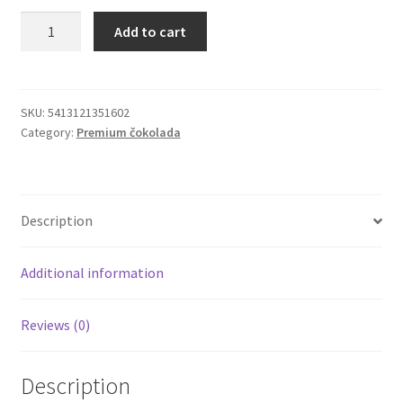
Belgian
Add to cart
Igračke
Chocolate
Hearts
kremaste
Izdvajamo
čokoladne
SKU:
5413121351602
Category:
Premium čokolada
praline
Cvece
65g
quantity
101 Ruža
Description
Destilati
Additional information
Jack Daniel’s
Reviews (0)
Rakija
Poklon aranzmani izdvajamo
Description