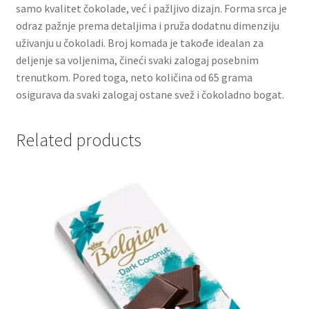
samo kvalitet čokolade, već i pažljivo dizajn. Forma srca je
odraz pažnje prema detaljima i pruža dodatnu dimenziju
Partners
uživanju u čokoladi. Broj komada je takođe idealan za
deljenje sa voljenima, čineći svaki zalogaj posebnim
Poklon aranžmani
trenutkom. Pored toga, neto količina od 65 grama
osigurava da svaki zalogaj ostane svež i čokoladno bogat.
Premium čokolada
Related products
Prijava za masterclass
Prirodni proizvodi
Privacy Policy
Prodavnica
Product page