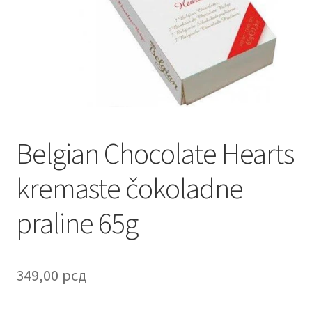
Contact
Corporate gifts
Craft
Create account page
Belgian Chocolate Hearts
Cveće
kremaste čokoladne
Delivery
praline 65g
Destilati
FAQ
349,00
рсд
Forgot password