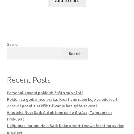
Add to cart
Search
Search
Recent Posts
Personalizovani pokloni: Zašto su važni?
Poklon za godišnjicu braka: Kreativne ideje koje će oduševiti
Zdravi i posni slatkiši: Uživanje bez griže savesti
Vinoteka Novi Sad: Autohtone sorte Grašac, Tamjanika i
Prokupac
Helijumski baloni Novi Sad: Kako stvoriti wow efekat na svakoj
proslavi