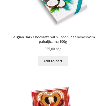
Reset password
Sample Page
Shop
Belgian Dark Chocolate with Coconut sa kokosovim
pahuljicama 100g
Slaniši
335,00
рсд
Slatkiši
Add to cart
Special people
Tartufi
Terms Conditions