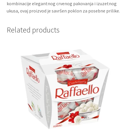
kombinacije elegantnog crvenog pakovanja i izuzetnog
ukusa, ovaj proizvod je savršen poklon za posebne prilike.
Partners
Related products
Poklon aranžmani
Premium čokolada
Prijava za masterclass
Prirodni proizvodi
Privacy Policy
Prodavnica
Product page