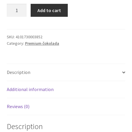
Mozart
Add to cart
Igračke
bombonjera
srce
Reber
Izdvajamo
80g
SKU:
4101730003852
Category:
Premium čokolada
badem,
Cvece
lešnik,
pistaći
101 Ruža
quantity
Description
Destilati
Additional information
Jack Daniel’s
Reviews (0)
Rakija
Poklon aranzmani izdvajamo
Description