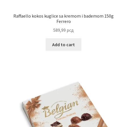
Reset password
Raffaello kokos kuglice sa kremom i bademom 150g
Ferrero
Sample Page
589,99
рсд
Shop
Add to cart
Slaniši
Slatkiši
Special people
Tartufi
Terms Conditions