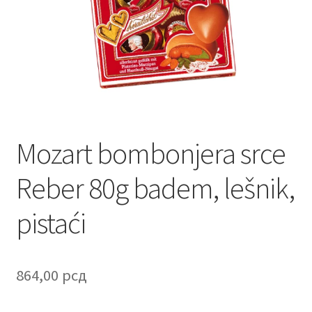
Contact
Corporate gifts
Craft
Create account page
Mozart bombonjera srce
Cveće
Reber 80g badem, lešnik,
Delivery
pistaći
Destilati
FAQ
864,00
рсд
Forgot password