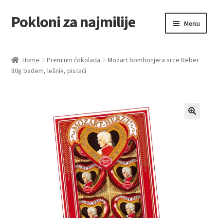
Pokloni za najmilije
Skip
Skip
Menu
to
to
navigation
content
Home
Home
Premium čokolada
Mozart bombonjera srce Reber
80g badem, lešnik, pistaći
Akcija za dan zaljubljenih
Baloni
Blog
Čaj i kafa
Cart
Checkout