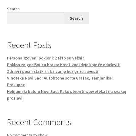
Search
Search
Recent Posts
Personalizovani pokloni: Zašto su važni?
Poklon za godišnjicu braka: Kreativne ideje koje će oduševiti
Zdravi i posni slatkiši: Uživanje bez griže savesti
Vinoteka Novi Sad: Autohtone sorte Grašac, Tamjanika i
Prokupac
Helijumski baloni Novi Sad: Kako stvoriti wow efekat na svakoj
proslavi
Recent Comments
No comments to show.