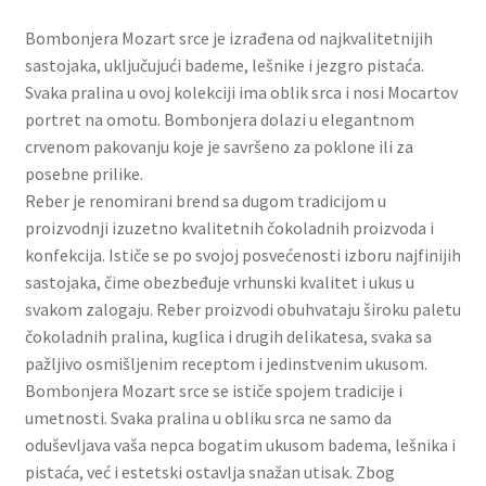
Slatki buketi
Bombonjera Mozart srce je izrađena od najkvalitetnijih
sastojaka, uključujući bademe, lešnike i jezgro pistaća.
Pokloni
Svaka pralina u ovoj kolekciji ima oblik srca i nosi Mocartov
portret na omotu. Bombonjera dolazi u elegantnom
Pokloni za 8. mart
crvenom pakovanju koje je savršeno za poklone ili za
posebne prilike.
Pokloni za Dan zaljubljenih
Reber je renomirani brend sa dugom tradicijom u
proizvodnji izuzetno kvalitetnih čokoladnih proizvoda i
konfekcija. Ističe se po svojoj posvećenosti izboru najfinijih
Pokloni za devojku
sastojaka, čime obezbeđuje vrhunski kvalitet i ukus u
svakom zalogaju. Reber proizvodi obuhvataju široku paletu
Login
čokoladnih pralina, kuglica i drugih delikatesa, svaka sa
pažljivo osmišljenim receptom i jedinstvenim ukusom.
My account
Bombonjera Mozart srce se ističe spojem tradicije i
umetnosti. Svaka pralina u obliku srca ne samo da
Naši partneri
oduševljava vaša nepca bogatim ukusom badema, lešnika i
pistaća, već i estetski ostavlja snažan utisak. Zbog
Newsletter