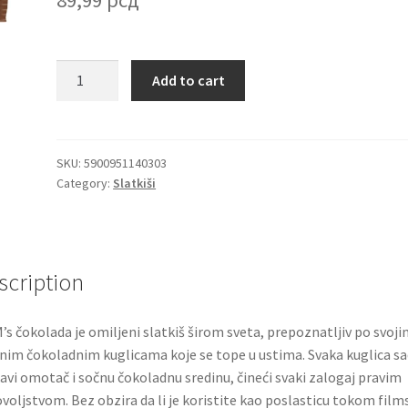
M&M's
Add to cart
šarene
čokoladne
kuglice
u
SKU:
5900951140303
Category:
Slatkiši
praktičnom
pakovanju
45g
Mars
quantity
scription
s čokolada je omiljeni slatkiš širom sveta, prepoznatljiv po svoji
nim čokoladnim kuglicama koje se tope u ustima. Svaka kuglica sa
avi omotač i sočnu čokoladnu sredinu, čineći svaki zalogaj pravim
voljstvom. Bez obzira da li je koristite kao poslasticu tokom film