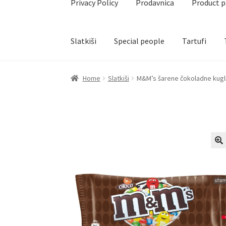
Privacy Policy
Prodavnica
Product 
Slatkiši
Special people
Tartufi
Home
Akcija za dan zaljubljenih
Baloni
Blog
Č
Home
Slatkiši
M&M’s šarene čokoladne kugl
Create account page
Cveće
Delivery
Destilati
Naši partneri
Newsletter
Partners
Poklon ar
Privacy Policy
Prodavnica
Product page
Rese
Terms Conditions
Uredjenje doma
Vino