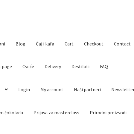
oni
Blog
Čaj i kafa
Cart
Checkout
Contact
t page
Cveće
Delivery
Destilati
FAQ
o
Login
My account
Naši partneri
Newslette
m čokolada
Prijava za masterclass
Prirodni proizvodi