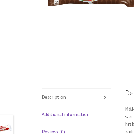
De
Description
M&M’
Additional information
šare
hrsk
zado
Reviews (0)