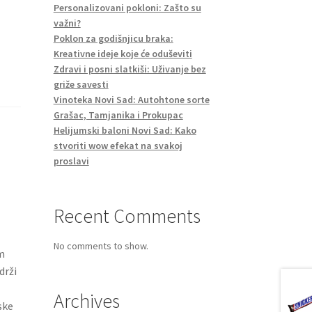
Personalizovani pokloni: Zašto su
važni?
Poklon za godišnjicu braka:
Kreativne ideje koje će oduševiti
Zdravi i posni slatkiši: Uživanje bez
griže savesti
Vinoteka Novi Sad: Autohtone sorte
Grašac, Tamjanika i Prokupac
Helijumski baloni Novi Sad: Kako
stvoriti wow efekat na svakoj
proslavi
Recent Comments
No comments to show.
m
drži
Archives
ske