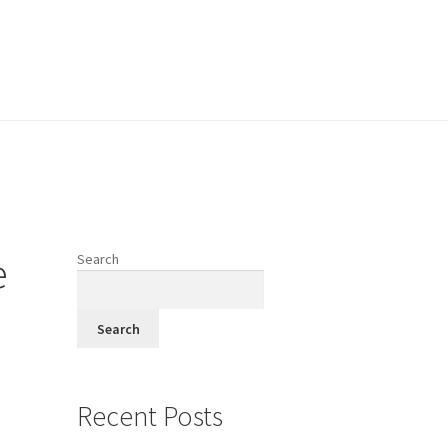
vodi
e
Search
fi
Search
Recent Posts