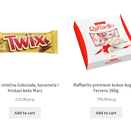
 mlečna čokolada, karamela i
Raffaello premium kokos kug
hrskavi keks Mars
Ferrero 260g
119,90
рсд
799,00
рсд
Add to cart
Add to cart