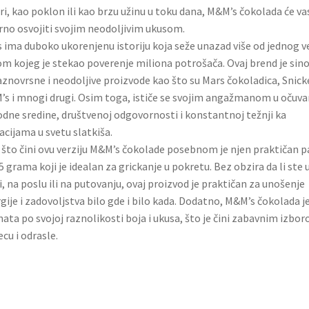
ri, kao poklon ili kao brzu užinu u toku dana, M&M’s čokolada će va
rno osvojiti svojim neodoljivim ukusom.
 ima duboko ukorenjenu istoriju koja seže unazad više od jednog v
m kojeg je stekao poverenje miliona potrošača. Ovaj brend je sin
aznovrsne i neodoljive proizvode kao što su Mars čokoladica, Snick
s i mnogi drugi. Osim toga, ističe se svojim angažmanom u očuva
odne sredine, društvenoj odgovornosti i konstantnoj težnji ka
acijama u svetu slatkiša.
što čini ovu verziju M&M’s čokolade posebnom je njen praktičan p
5 grama koji je idealan za grickanje u pokretu. Bez obzira da li ste 
i, na poslu ili na putovanju, ovaj proizvod je praktičan za unošenje
gije i zadovoljstva bilo gde i bilo kada. Dodatno, M&M’s čokolada j
ata po svojoj raznolikosti boja i ukusa, što je čini zabavnim izbo
ecu i odrasle.