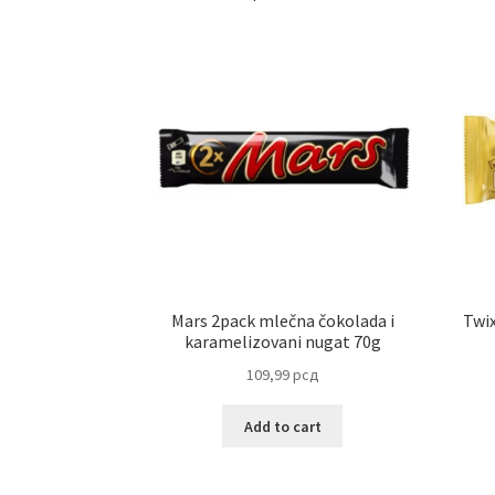
Mars 2pack mlečna čokolada i
Twix
karamelizovani nugat 70g
109,99
рсд
Add to cart