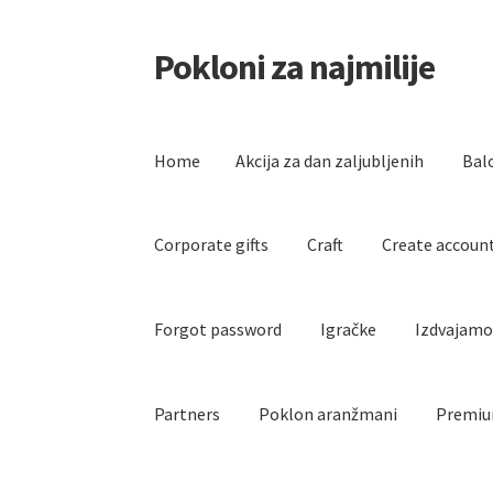
Pokloni za najmilije
Skip
Skip
to
to
navigation
content
Home
Akcija za dan zaljubljenih
Bal
Corporate gifts
Craft
Create accoun
Forgot password
Igračke
Izdvajam
Partners
Poklon aranžmani
Premiu