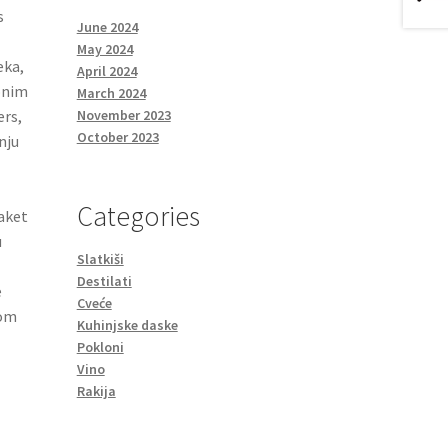
s
June 2024
May 2024
eka,
April 2024
onim
March 2024
ers,
November 2023
October 2023
nju
Categories
aket
u
Slatkiši
Destilati
e
Cveće
rom
Kuhinjske daske
Pokloni
Vino
Rakija