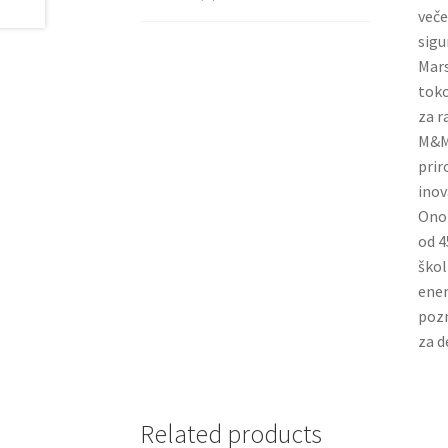
veče
sigu
Mars
toko
za r
M&M’
prir
inov
Ono 
od 4
škol
ener
pozn
za d
Related products