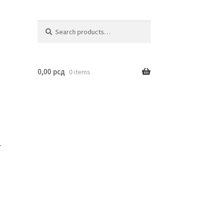
Search
Search
for:
0,00
рсд
0 items
r