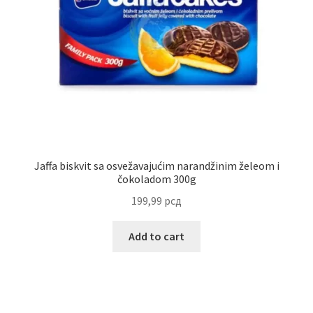
Jaffa biskvit sa osvežavajućim narandžinim želeom i
čokoladom 300g
199,99
рсд
Add to cart