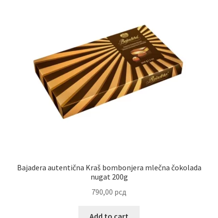
Contact
Corporate gifts
Craft
Create account page
Cveće
Delivery
Destilati
Bajadera autentična Kraš bombonjera mlečna čokolada
nugat 200g
FAQ
790,00
рсд
Forgot password
Add to cart