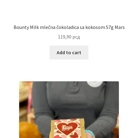
Partners
Bounty Milk mlečna čokoladica sa kokosom 57g Mars
Poklon aranžmani
119,90
рсд
Premium čokolada
Add to cart
Prijava za masterclass
Prirodni proizvodi
Privacy Policy
Prodavnica
Product page