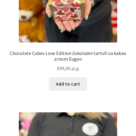
Reset password
Sample Page
Shop
Chocolate Cubes Love Edition čokoladni tartufi sa kakao
Slaniši
zrnom Eugen
699,00
рсд
Slatkiši
Add to cart
Special people
Tartufi
Terms Conditions