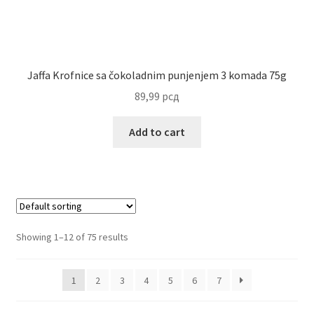
Jaffa Krofnice sa čokoladnim punjenjem 3 komada 75g
89,99
рсд
Add to cart
Showing 1–12 of 75 results
1
2
3
4
5
6
7