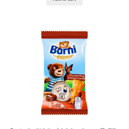
Igračke
Izdvajamo
Cvece
101 Ruža
Destilati
Jack Daniel’s
Rakija
Poklon aranzmani izdvajamo