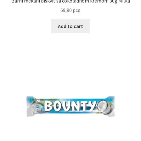
Barni mekani biskvit sa čokoladnom kremom 30g Milka
Slatki buketi
69,90
рсд
Pokloni
Add to cart
Pokloni za 8. mart
Pokloni za Dan zaljubljenih
Pokloni za devojku
Login
My account
Naši partneri
Newsletter