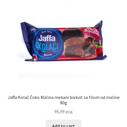
Jaffa Kolač Čoko Malina mekani biskvit sa filom od maline
80g
95,99
рсд
Add to cart