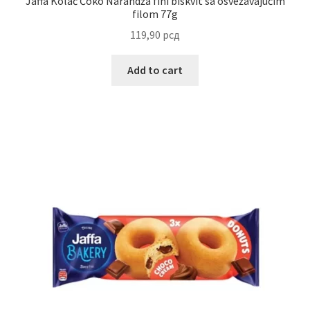
Jaffa Kolač Čoko Narandža fini biskvit sa osvežavajućim
filom 77g
119,90
рсд
Add to cart