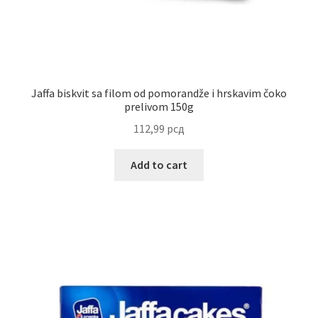
Jaffa biskvit sa filom od pomorandže i hrskavim čoko
prelivom 150g
112,99
рсд
Add to cart