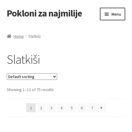
Pokloni za najmilije
Skip
Skip
Menu
to
to
navigation
content
Home
Home
Slatkiši
Akcija za dan zaljubljenih
Slatkiši
Baloni
Blog
Showing 1–12 of 75 results
Čaj i kafa
Cart
1
2
3
4
5
6
7
Checkout