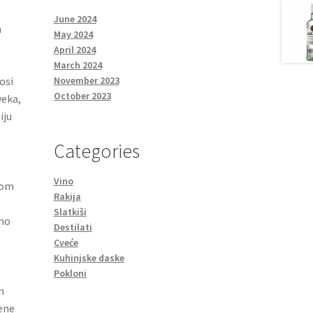
June 2024
n
May 2024
April 2024
March 2024
osi
November 2023
October 2023
veka,
iju
Categories
.
Vino
kom
Rakija
Slatkiši
eno
Destilati
Cveće
Kuhinjske daske
Pokloni
m
jene