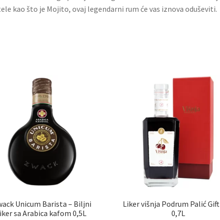
ele kao što je Mojito, ovaj legendarni rum će vas iznova oduševiti.
ack Unicum Barista – Biljni
Liker višnja Podrum Palić Gif
liker sa Arabica kafom 0,5L
0,7L