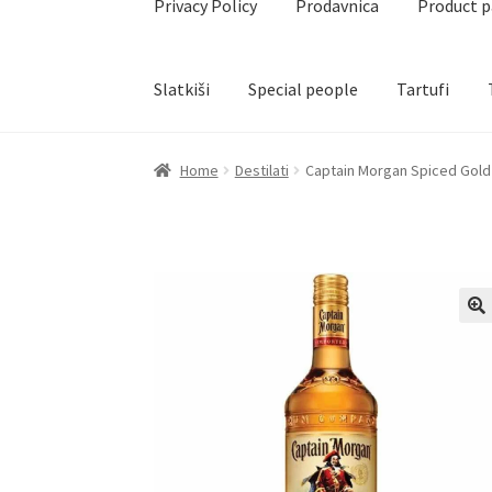
Privacy Policy
Prodavnica
Product 
Slatkiši
Special people
Tartufi
Home
Akcija za dan zaljubljenih
Baloni
Blog
Č
Home
Destilati
Captain Morgan Spiced Gold 
Create account page
Cveće
Delivery
Destilati
Naši partneri
Newsletter
Partners
Poklon ar
Privacy Policy
Prodavnica
Product page
Rese
Terms Conditions
Uredjenje doma
Vino