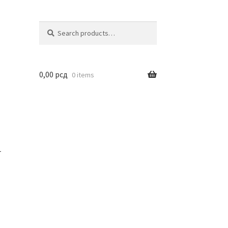
Search
Search
for:
0,00
рсд
0 items
r