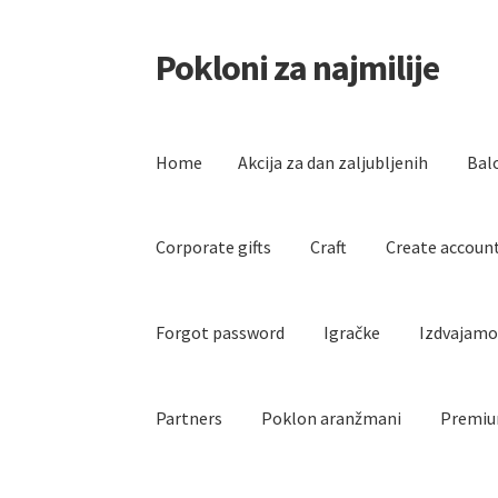
Pokloni za najmilije
Skip
Skip
to
to
navigation
content
Home
Akcija za dan zaljubljenih
Bal
Corporate gifts
Craft
Create accoun
Forgot password
Igračke
Izdvajam
Partners
Poklon aranžmani
Premiu