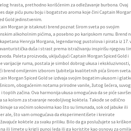
elog hrasta, prethodno korišćenim za odležavanje burbona. Ovaj
es daje piću punu boju i bogatstvo aroma koje čini Captain Morga
ed Gold jedinstvenim.
ain Morgan je istaknuti brend poznat širom sveta po svojim
nskim alkoholnim pićima, a posebno po karipskom rumu. Brend n
kapetana Henryja Morgana, legendarnog pustolova i pirata iz 17. 
 avanturistička duša i strast prema istraživanju inspirišu njegovu lin
zvoda. Paleta proizvoda, uključujući Captain Morgan Spiced Gold i
e varijacije ruma, postala je simbol dobrog ukusa i ekskluzivnosti,
ći brend omiljenim izborom ljubitelja kvalitetnih pića širom sveta
ain Morgan Spiced Gold se izdvaja svojim bogatim ukusom i glat
šnicom, obogaćenim notama prirodne vanile, žutog šećera, suvog
 i toplih začina. Ova harmonija ukusa omogućava da se piće savrš
 sa kolom za stvaranje neodoljivog koktela. Takođe se odlično
inuje sa voćnim sokovima kao što su limunada, sok od jabuke ili
er ale, što vam omogućava da eksperimentišete i kreirate
žavajuće koktele za svaku priliku. Bilo da ga poslužujete sa kriško
na ili limete u krigli punoj leda ili ga koristite kao osnovu za omil