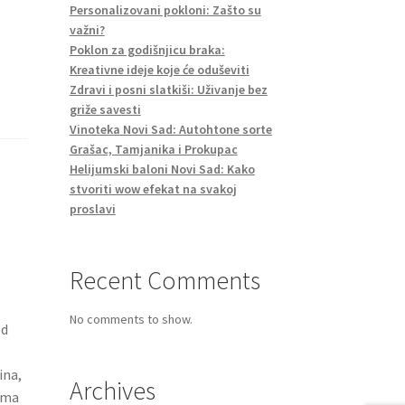
Personalizovani pokloni: Zašto su
važni?
Poklon za godišnjicu braka:
Kreativne ideje koje će oduševiti
Zdravi i posni slatkiši: Uživanje bez
griže savesti
Vinoteka Novi Sad: Autohtone sorte
Grašac, Tamjanika i Prokupac
Helijumski baloni Novi Sad: Kako
stvoriti wow efekat na svakoj
proslavi
Recent Comments
No comments to show.
od
ina,
Archives
ima