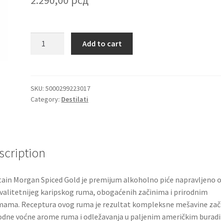
Captain
Add to cart
Morgan
Spiced
Gold
premium
SKU:
5000299223017
Category:
Destilati
karipski
rum
0.7l
quantity
scription
ain Morgan Spiced Gold je premijum alkoholno piće napravljeno 
valitetnijeg karipskog ruma, obogaćenih začinima i prirodnim
ama. Receptura ovog ruma je rezultat kompleksne mešavine zač
odne voćne arome ruma i odležavanja u paljenim američkim burad