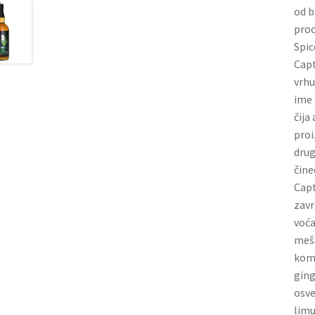
od b
proc
Spic
Capt
vrhu
ime 
čija
proi
drug
čine
Capt
zavr
voća
meša
komb
ging
osve
limu