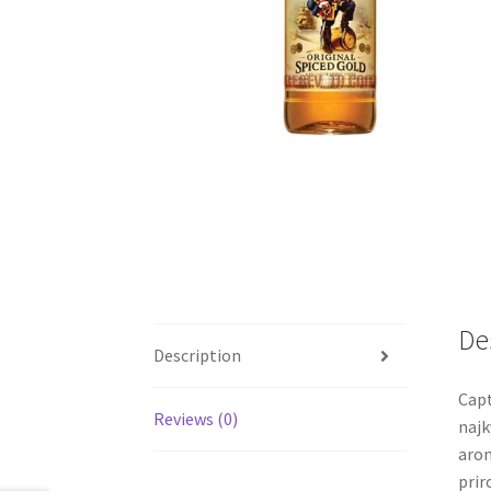
De
Description
Capt
Reviews (0)
najk
arom
prir