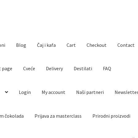
oni
Blog
Čaj i kafa
Cart
Checkout
Contact
t page
Cveće
Delivery
Destilati
FAQ
o
Login
My account
Naši partneri
Newslette
m čokolada
Prijava za masterclass
Prirodni proizvodi