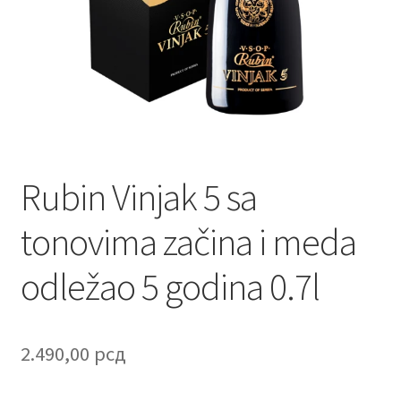
Contact
Corporate gifts
Craft
Create account page
Rubin Vinjak 5 sa
Cveće
tonovima začina i meda
Delivery
odležao 5 godina 0.7l
Destilati
FAQ
2.490,00
рсд
Forgot password