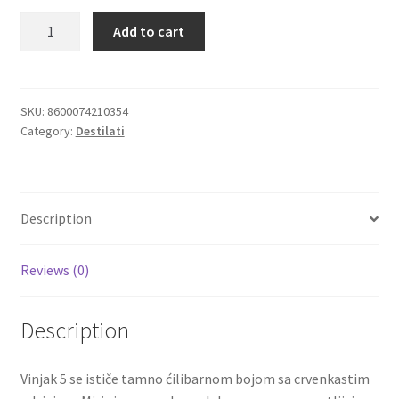
Rubin
Add to cart
Igračke
Vinjak
5
sa
Izdvajamo
tonovima
SKU:
8600074210354
Category:
Destilati
začina
Cvece
i
meda
101 Ruža
odležao
Description
5
Destilati
godina
0.7l
Reviews (0)
Jack Daniel’s
quantity
Description
Rakija
Poklon aranzmani izdvajamo
Vinjak 5 se ističe tamno ćilibarnom bojom sa crvenkastim