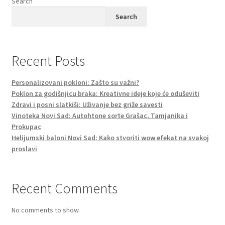
Search
Search
Recent Posts
Personalizovani pokloni: Zašto su važni?
Poklon za godišnjicu braka: Kreativne ideje koje će oduševiti
Zdravi i posni slatkiši: Uživanje bez griže savesti
Vinoteka Novi Sad: Autohtone sorte Grašac, Tamjanika i
Prokupac
Helijumski baloni Novi Sad: Kako stvoriti wow efekat na svakoj
proslavi
Recent Comments
No comments to show.