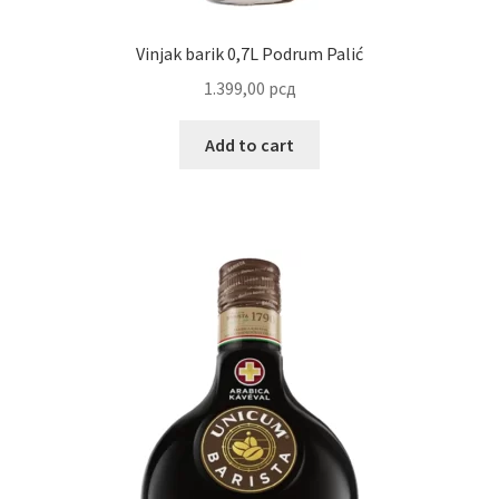
Reset password
Vinjak barik 0,7L Podrum Palić
1.399,00
рсд
Sample Page
Add to cart
Shop
Slaniši
Slatkiši
Special people
Tartufi
Terms Conditions