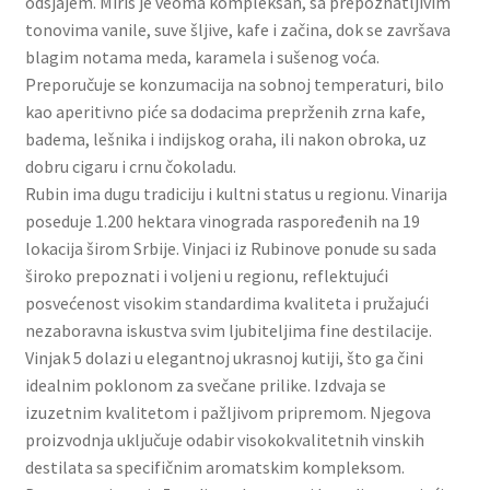
odsjajem. Miris je veoma kompleksan, sa prepoznatljivim
Slatki buketi
tonovima vanile, suve šljive, kafe i začina, dok se završava
blagim notama meda, karamela i sušenog voća.
Pokloni
Preporučuje se konzumacija na sobnoj temperaturi, bilo
kao aperitivno piće sa dodacima preprženih zrna kafe,
badema, lešnika i indijskog oraha, ili nakon obroka, uz
Pokloni za 8. mart
dobru cigaru i crnu čokoladu.
Rubin ima dugu tradiciju i kultni status u regionu. Vinarija
Pokloni za Dan zaljubljenih
poseduje 1.200 hektara vinograda raspoređenih na 19
lokacija širom Srbije. Vinjaci iz Rubinove ponude su sada
Pokloni za devojku
široko prepoznati i voljeni u regionu, reflektujući
posvećenost visokim standardima kvaliteta i pružajući
Login
nezaboravna iskustva svim ljubiteljima fine destilacije.
Vinjak 5 dolazi u elegantnoj ukrasnoj kutiji, što ga čini
My account
idealnim poklonom za svečane prilike. Izdvaja se
izuzetnim kvalitetom i pažljivom pripremom. Njegova
Naši partneri
proizvodnja uključuje odabir visokokvalitetnih vinskih
destilata sa specifičnim aromatskim kompleksom.
Newsletter