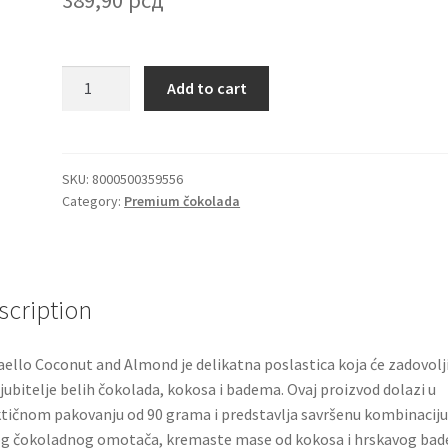
Raffaello
Add to cart
Coconut
Delight
kremasta
poslastica
SKU:
8000500359556
Category:
Premium čokolada
sa
bademom
90g
Ferrero
quantity
scription
aello Coconut and Almond je delikatna poslastica koja će zadovolji
ljubitelje belih čokolada, kokosa i badema. Ovaj proizvod dolazi u
tičnom pakovanju od 90 grama i predstavlja savršenu kombinaciju
g čokoladnog omotača, kremaste mase od kokosa i hrskavog bad