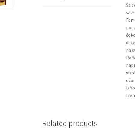
Sa s
savr
Ferr
posv
čoko
dece
na s
Raff
napr
viso
očar
izbo
tren
Related products