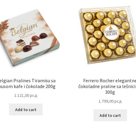
elgian Pralines Tiramisu sa
Ferrero Rocher elegantn
kusom kafe i čokolade 200g
čokoladne praline sa lešnic
300g
1.121,00
рсд
1.799,00
рсд
Add to cart
Add to cart