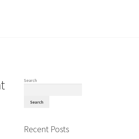
vodi
t
Search
fi
Search
Recent Posts