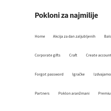
Pokloni za najmilije
Skip
Skip
to
to
navigation
content
Home
Akcija za dan zaljubljenih
Bal
Corporate gifts
Craft
Create accoun
Forgot password
Igračke
Izdvajam
Partners
Poklon aranžmani
Premiu