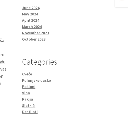
June 2024
May 2024
April 2024
March 2024
November 2023
October 2023
iša
.
gru
Categories
adu
 vas
Cveće
en
Kuhinjske daske
i
Pokloni
Vino
Rakija
Slatkiši
Destilati