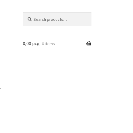
Search
Search
for:
0,00
рсд
0 items
r