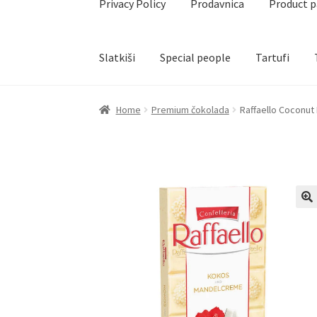
Privacy Policy
Prodavnica
Product 
Slatkiši
Special people
Tartufi
Home
Akcija za dan zaljubljenih
Baloni
Blog
Č
Home
Premium čokolada
Raffaello Coconut
Create account page
Cveće
Delivery
Destilati
Naši partneri
Newsletter
Partners
Poklon ar
Privacy Policy
Prodavnica
Product page
Rese
Terms Conditions
Uredjenje doma
Vino