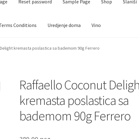
page
Reset password
Sample Page
Shop
Slaniši
Terms Conditions
Uredjenje doma
Vino
aj i kafa
Cart
Checkout
Contact
Corporate gifts
Craft
 Delight kremasta poslastica sa bademom 90g Ferrero
FAQ
Forgot password
Igračke
Izdvajamo
Login
My account
anžmani
Premium čokolada
Prijava za masterclass
Prirodni proiz
Raffaello Coconut Deligh
t password
Sample Page
Shop
Slaniši
Slatkiši
Special people
Tartu
kremasta poslastica sa
bademom 90g Ferrero
389,90
рсд