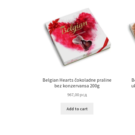
Belgian Hearts čokoladne praline
B
bez konzervansa 200g
u
967,00
рсд
Add to cart