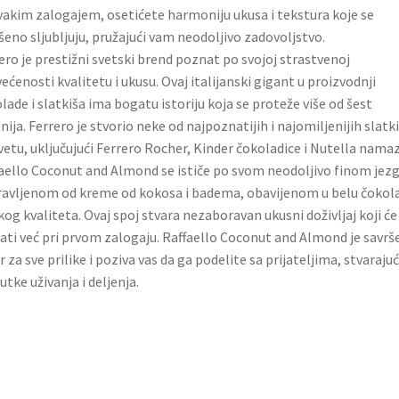
vakim zalogajem, osetićete harmoniju ukusa i tekstura koje se
šeno sljubljuju, pružajući vam neodoljivo zadovoljstvo.
ero je prestižni svetski brend poznat po svojoj strastvenoj
ećenosti kvalitetu i ukusu. Ovaj italijanski gigant u proizvodnji
lade i slatkiša ima bogatu istoriju koja se proteže više od šest
nija. Ferrero je stvorio neke od najpoznatijih i najomiljenijih slatk
vetu, uključujući Ferrero Rocher, Kinder čokoladice i Nutella namaz
aello Coconut and Almond se ističe po svom neodoljivo finom jez
avljenom od kreme od kokosa i badema, obavijenom u belu čokol
kog kvaliteta. Ovaj spoj stvara nezaboravan ukusni doživljaj koji će
ati već pri prvom zalogaju. Raffaello Coconut and Almond je savrš
r za sve prilike i poziva vas da ga podelite sa prijateljima, stvarajuć
utke uživanja i deljenja.