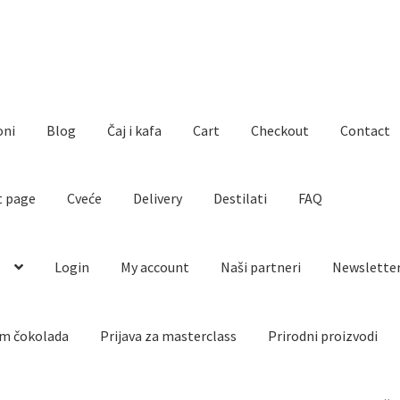
oni
Blog
Čaj i kafa
Cart
Checkout
Contact
t page
Cveće
Delivery
Destilati
FAQ
o
Login
My account
Naši partneri
Newslette
m čokolada
Prijava za masterclass
Prirodni proizvodi