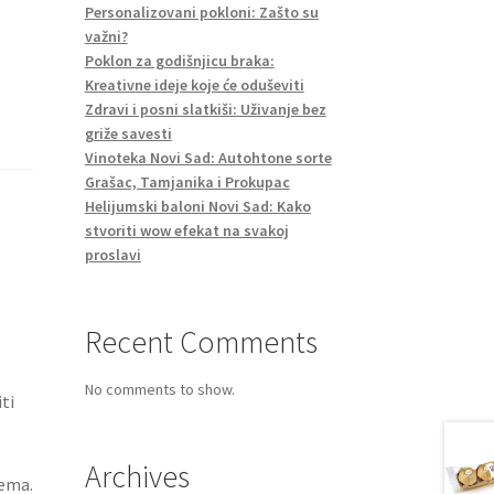
Personalizovani pokloni: Zašto su
važni?
Poklon za godišnjicu braka:
Kreativne ideje koje će oduševiti
Zdravi i posni slatkiši: Uživanje bez
griže savesti
Vinoteka Novi Sad: Autohtone sorte
Grašac, Tamjanika i Prokupac
Helijumski baloni Novi Sad: Kako
stvoriti wow efekat na svakoj
proslavi
Recent Comments
No comments to show.
ti
Archives
ema.