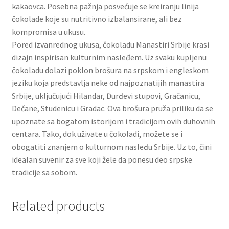
kakaovca. Posebna pažnja posvećuje se kreiranju linija
čokolade koje su nutritivno izbalansirane, ali bez
Partners
kompromisa u ukusu.
Pored izvanrednog ukusa, čokoladu Manastiri Srbije krasi
Poklon aranžmani
dizajn inspirisan kulturnim nasleđem. Uz svaku kupljenu
čokoladu dolazi poklon brošura na srpskom i engleskom
Premium čokolada
jeziku koja predstavlja neke od najpoznatijih manastira
Srbije, uključujući Hilandar, Đurđevi stupovi, Gračanicu,
Prijava za masterclass
Dečane, Studenicu i Gradac. Ova brošura pruža priliku da se
upoznate sa bogatom istorijom i tradicijom ovih duhovnih
centara. Tako, dok uživate u čokoladi, možete se i
Prirodni proizvodi
obogatiti znanjem o kulturnom nasleđu Srbije. Uz to, čini
idealan suvenir za sve koji žele da ponesu deo srpske
Privacy Policy
tradicije sa sobom.
Prodavnica
Related products
Product page