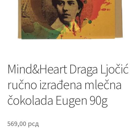
Contact
Corporate gifts
Craft
Create account page
Mind&Heart Draga Ljočić
Cveće
ručno izrađena mlečna
Delivery
čokolada Eugen 90g
Destilati
FAQ
569,00
рсд
Forgot password