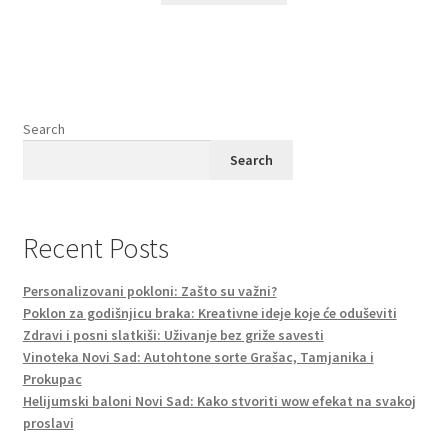
Search
Search
Recent Posts
Personalizovani pokloni: Zašto su važni?
Poklon za godišnjicu braka: Kreativne ideje koje će oduševiti
Zdravi i posni slatkiši: Uživanje bez griže savesti
Vinoteka Novi Sad: Autohtone sorte Grašac, Tamjanika i
Prokupac
Helijumski baloni Novi Sad: Kako stvoriti wow efekat na svakoj
proslavi