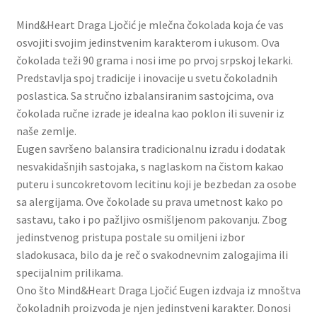
Slatki buketi
Mind&Heart Draga Ljočić je mlečna čokolada koja će vas
osvojiti svojim jedinstvenim karakterom i ukusom. Ova
Pokloni
čokolada teži 90 grama i nosi ime po prvoj srpskoj lekarki.
Predstavlja spoj tradicije i inovacije u svetu čokoladnih
Pokloni za 8. mart
poslastica. Sa stručno izbalansiranim sastojcima, ova
čokolada ručne izrade je idealna kao poklon ili suvenir iz
Pokloni za Dan zaljubljenih
naše zemlje.
Eugen savršeno balansira tradicionalnu izradu i dodatak
nesvakidašnjih sastojaka, s naglaskom na čistom kakao
Pokloni za devojku
puteru i suncokretovom lecitinu koji je bezbedan za osobe
sa alergijama. Ove čokolade su prava umetnost kako po
Login
sastavu, tako i po pažljivo osmišljenom pakovanju. Zbog
jedinstvenog pristupa postale su omiljeni izbor
My account
sladokusaca, bilo da je reč o svakodnevnim zalogajima ili
specijalnim prilikama.
Naši partneri
Ono što Mind&Heart Draga Ljočić Eugen izdvaja iz mnoštva
čokoladnih proizvoda je njen jedinstveni karakter. Donosi
Newsletter