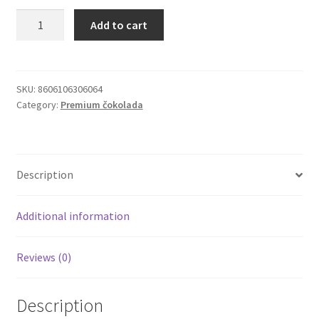
Mind&Heart
Add to cart
Igračke
Draga
Ljočić
ručno
Izdvajamo
izrađena
SKU:
8606106306064
Category:
Premium čokolada
mlečna
Cvece
čokolada
Eugen
101 Ruža
90g
Description
quantity
Destilati
Additional information
Jack Daniel’s
Reviews (0)
Rakija
Poklon aranzmani izdvajamo
Description