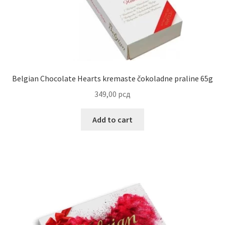
Reset password
Sample Page
Shop
Belgian Chocolate Hearts kremaste čokoladne praline 65g
349,00
рсд
Slaniši
Add to cart
Slatkiši
Special people
Tartufi
Terms Conditions