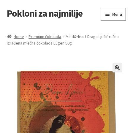
Pokloni za najmilije
Skip
Skip
Menu
to
to
navigation
content
Home
Home
Premium čokolada
Mind&Heart Draga Ljočić ručno
izrađena mlečna čokolada Eugen 90g
Akcija za dan zaljubljenih
Baloni
Blog
Čaj i kafa
Cart
Checkout