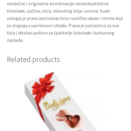
neobične i originalne kombinacije visokokvalitetne
čokolade, začina, voća, lekovitog bilja i aroma. Svaki
Partners
zalogaj je pravo putovanje kroz različite ukuse i mirise koji
se stapaju u savršenom skladu. Prava je poslastica za sva
Poklon aranžmani
čula i idealan poklon za ljubitelje čokolade i kulturnog
nasleđa.
Premium čokolada
Related products
Prijava za masterclass
Prirodni proizvodi
Privacy Policy
Prodavnica
Product page