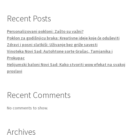
Recent Posts
Personalizovani pokloni: Zašto su važni?
Poklon za godišnjicu braka: Kreativne ideje koje će oduševiti
Zdravi i posni slatkiši: Uživanje bez griže savesti
Vinoteka Novi Sad: Autohtone sorte Grašac, Tamjanika i
Prokupac
Helijumski baloni Novi Sad: Kako stvoriti wow efekat na svakoj
proslavi
Recent Comments
No comments to show.
Archives