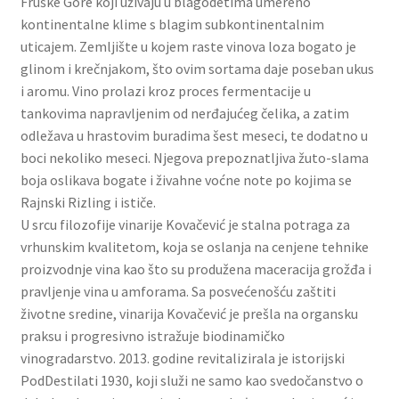
Fruške Gore koji uživaju u blagodetima umereno
Slatki buketi
kontinentalne klime s blagim subkontinentalnim
uticajem. Zemljište u kojem raste vinova loza bogato je
Pokloni
glinom i krečnjakom, što ovim sortama daje poseban ukus
i aromu. Vino prolazi kroz proces fermentacije u
tankovima napravljenim od nerđajućeg čelika, a zatim
Pokloni za 8. mart
odležava u hrastovim buradima šest meseci, te dodatno u
boci nekoliko meseci. Njegova prepoznatljiva žuto-slama
Pokloni za Dan zaljubljenih
boja oslikava bogate i živahne voćne note po kojima se
Rajnski Rizling i ističe.
Pokloni za devojku
U srcu filozofije vinarije Kovačević je stalna potraga za
vrhunskim kvalitetom, koja se oslanja na cenjene tehnike
Login
proizvodnje vina kao što su produžena maceracija grožđa i
pravljenje vina u amforama. Sa posvećenošću zaštiti
My account
životne sredine, vinarija Kovačević je prešla na organsku
praksu i progresivno istražuje biodinamičko
Naši partneri
vinogradarstvo. 2013. godine revitalizirala je istorijski
PodDestilati 1930, koji služi ne samo kao svedočanstvo o
Newsletter