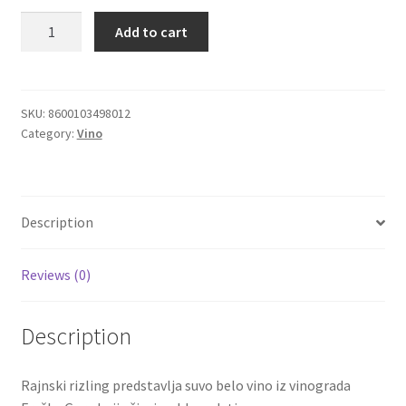
Kovačević
Add to cart
Igračke
Rajnski
rizling
sa
Izdvajamo
notama
SKU:
8600103498012
Category:
Vino
breskve
Cvece
i
jabuke
101 Ruža
0,75
Description
quantity
Destilati
Reviews (0)
Jack Daniel’s
Description
Rakija
Poklon aranzmani izdvajamo
Rajnski rizling predstavlja suvo belo vino iz vinograda