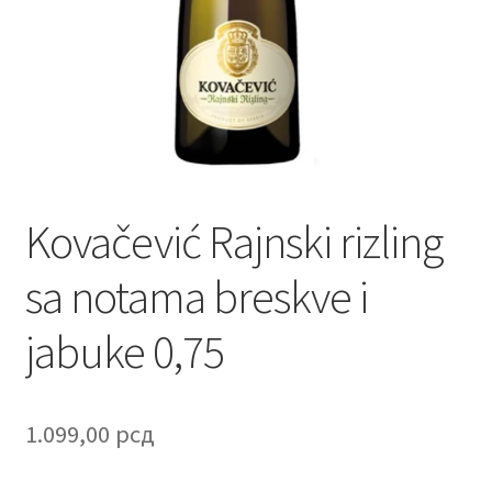
Contact
Corporate gifts
Craft
Create account page
Kovačević Rajnski rizling
Cveće
sa notama breskve i
Delivery
jabuke 0,75
Destilati
FAQ
1.099,00
рсд
Forgot password