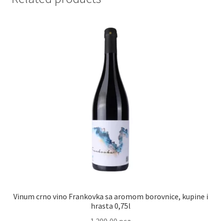
Reset password
Sample Page
Shop
Slaniši
Slatkiši
Special people
Tartufi
Vinum crno vino Frankovka sa aromom borovnice, kupine i
Terms Conditions
hrasta 0,75l
1.299,00
рсд