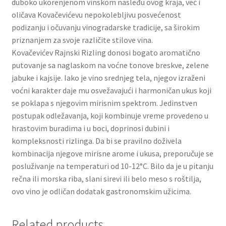
duboko ukorenjenom vinskom nasleđu ovog kraja, već i
oličava Kovačevićevu nepokolebljivu posvećenost
Partners
podizanju i očuvanju vinogradarske tradicije, sa širokim
priznanjem za svoje različite stilove vina.
Kovačevićev Rajnski Rizling donosi bogato aromatično
Poklon aranžmani
putovanje sa naglaskom na voćne tonove breskve, zelene
jabuke i kajsije. Iako je vino srednjeg tela, njegov izraženi
Premium čokolada
voćni karakter daje mu osvežavajući i harmoničan ukus koji
se poklapa s njegovim mirisnim spektrom. Jedinstven
Prijava za masterclass
postupak odležavanja, koji kombinuje vreme provedeno u
hrastovim buradima i u boci, doprinosi dubini i
Prirodni proizvodi
kompleksnosti rizlinga. Da bi se pravilno doživela
kombinacija njegove mirisne arome i ukusa, preporučuje se
Privacy Policy
posluživanje na temperaturi od 10-12°C. Bilo da je u pitanju
rečna ili morska riba, slani sirevi ili belo meso s roštilja,
Prodavnica
ovo vino je odličan dodatak gastronomskim užicima.
Product page
Related products