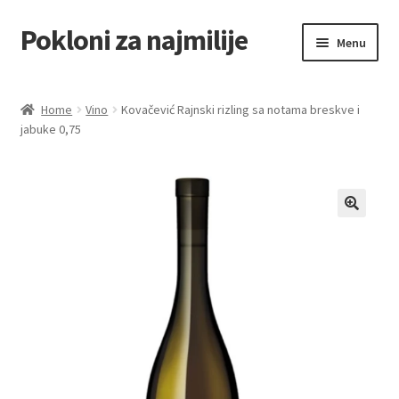
Pokloni za najmilije
Skip
Skip
Menu
to
to
navigation
content
Home
Home
Vino
Kovačević Rajnski rizling sa notama breskve i
jabuke 0,75
Akcija za dan zaljubljenih
Baloni
Blog
Čaj i kafa
Cart
Checkout