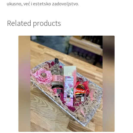
ukusno, već i estetsko zadovoljstvo.
Partners
Related products
Poklon aranžmani
Premium čokolada
Prijava za masterclass
Prirodni proizvodi
Privacy Policy
Prodavnica
Product page