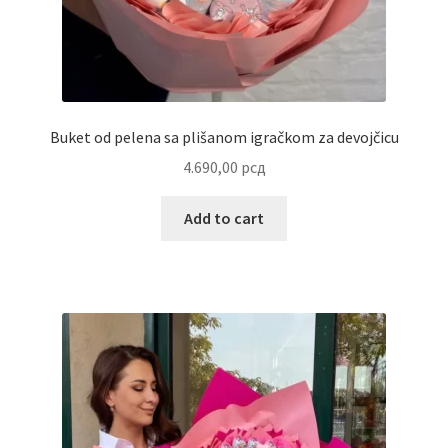
Uredjenje doma
Vino
Buket od pelena sa plišanom igračkom za devojčicu
4.690,00
рсд
Add to cart