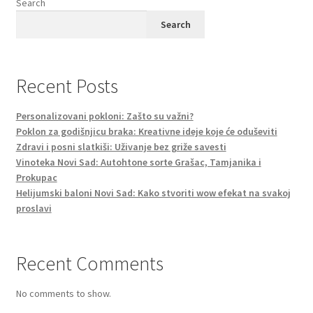
Search
Search
Recent Posts
Personalizovani pokloni: Zašto su važni?
Poklon za godišnjicu braka: Kreativne ideje koje će oduševiti
Zdravi i posni slatkiši: Uživanje bez griže savesti
Vinoteka Novi Sad: Autohtone sorte Grašac, Tamjanika i
Prokupac
Helijumski baloni Novi Sad: Kako stvoriti wow efekat na svakoj
proslavi
Recent Comments
No comments to show.