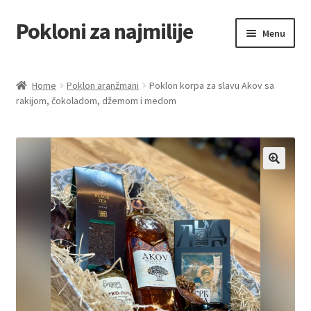
Pokloni za najmilije
Skip
Skip
Menu
to
to
navigation
content
Home
Home
Poklon aranžmani
Poklon korpa za slavu Akov sa
rakijom, čokoladom, džemom i medom
Akcija za dan zaljubljenih
Baloni
Blog
Čaj i kafa
Cart
Checkout