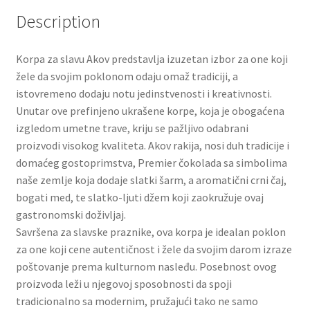
Slatki buketi
Description
Pokloni
Korpa za slavu Akov predstavlja izuzetan izbor za one koji
žele da svojim poklonom odaju omaž tradiciji, a
Pokloni za 8. mart
istovremeno dodaju notu jedinstvenosti i kreativnosti.
Unutar ove prefinjeno ukrašene korpe, koja je obogaćena
Pokloni za Dan zaljubljenih
izgledom umetne trave, kriju se pažljivo odabrani
proizvodi visokog kvaliteta. Akov rakija, nosi duh tradicije i
domaćeg gostoprimstva, Premier čokolada sa simbolima
Pokloni za devojku
naše zemlje koja dodaje slatki šarm, a aromatični crni čaj,
bogati med, te slatko-ljuti džem koji zaokružuje ovaj
Login
gastronomski doživljaj.
Savršena za slavske praznike, ova korpa je idealan poklon
My account
za one koji cene autentičnost i žele da svojim darom izraze
poštovanje prema kulturnom nasleđu. Posebnost ovog
Naši partneri
proizvoda leži u njegovoj sposobnosti da spoji
tradicionalno sa modernim, pružajući tako ne samo
Newsletter