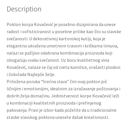
Slatki buketi
Description
Pokloni
Poklon korpa Kovačević je posebno dizajnirana da unese
radost i sofisticiranost u posebne prilike kao što su slavske
Pokloni za 8. mart
svečanosti. U dekorativnoj kartonskoj kutiji, koja je
elegantno ukrašena umetnom travom i kriškama limuna,
Pokloni za Dan zaljubljenih
nalazi se pažljivo odabrana kombinacija proizvoda koji
obogaćuju svaku svečanost. Uz bocu kvalitetnog vina
Kovačević, nalaze se čaj od cveta kamilice, orašasti plodovi
Pokloni za devojku
i čokolada Najlepše želje.
Priložena poruka “Srećna slava” čini ovaj poklon još
Login
ličnijim i emotivnijim, idealnim za izražavanje poštovanja i
dobrih želja domaćinu. Jedinstvenost korpe Kovačević leži
My account
u kombinaciji kvalitetnih proizvoda i prefinjenog
pakovanja. Pravi je izbor kada poželite da u tradicionalne
Naši partneri
stavke slavskog poklona unesete dašak kreativnosti.
Newsletter