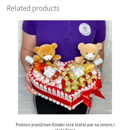
Related products
Partners
Poklon aranžmani
Premium čokolada
Prijava za masterclass
Prirodni proizvodi
Privacy Policy
Prodavnica
Product page
Poklon aranžman Kinder srce slatki par sa vinom i