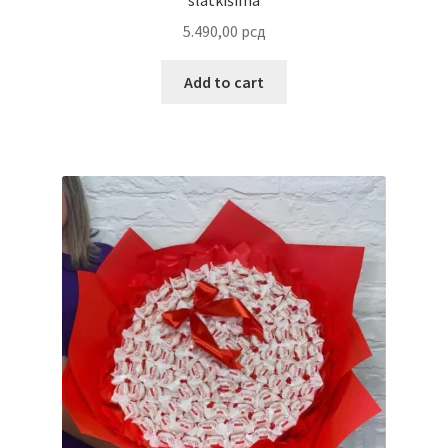
slatkišima
Reset password
5.490,00
рсд
Sample Page
Add to cart
Shop
Slaniši
Slatkiši
Special people
Tartufi
Terms Conditions