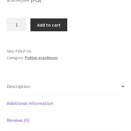
Igračke
Poklon
Add to cart
korpa
Izdvajamo
Kovačević
sa
Cvece
vinom,
SKU:
PZN-P-50
Category:
Poklon aranžmani
čajem
101 Ruža
i
čokoladom
Destilati
Najlepše
Description
želje
Jack Daniel’s
quantity
Additional information
Rakija
Reviews (0)
Poklon aranzmani izdvajamo