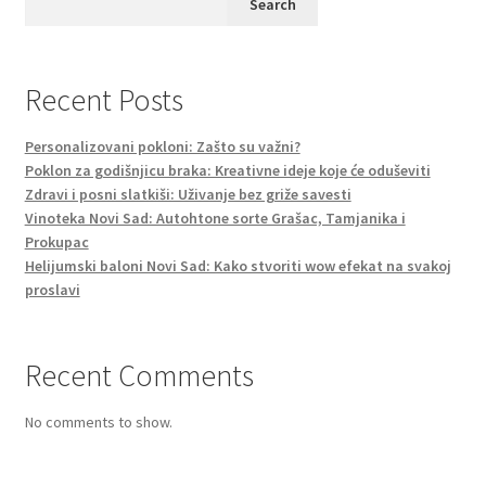
Search
Recent Posts
Personalizovani pokloni: Zašto su važni?
Poklon za godišnjicu braka: Kreativne ideje koje će oduševiti
Zdravi i posni slatkiši: Uživanje bez griže savesti
Vinoteka Novi Sad: Autohtone sorte Grašac, Tamjanika i
Prokupac
Helijumski baloni Novi Sad: Kako stvoriti wow efekat na svakoj
proslavi
Recent Comments
No comments to show.