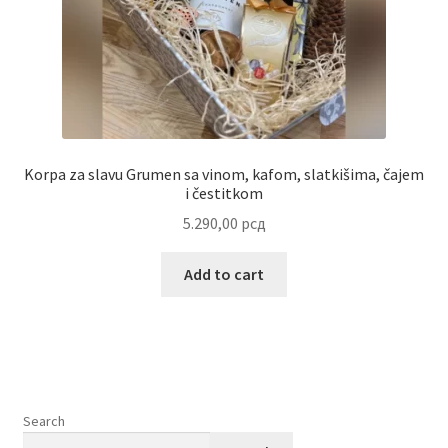
Korpa za slavu Grumen sa vinom, kafom, slatkišima, čajem
i čestitkom
5.290,00
рсд
Add to cart
Search