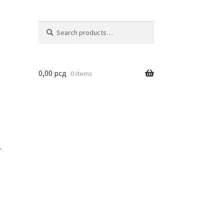
Search
Search
for:
0,00
рсд
0 items
r