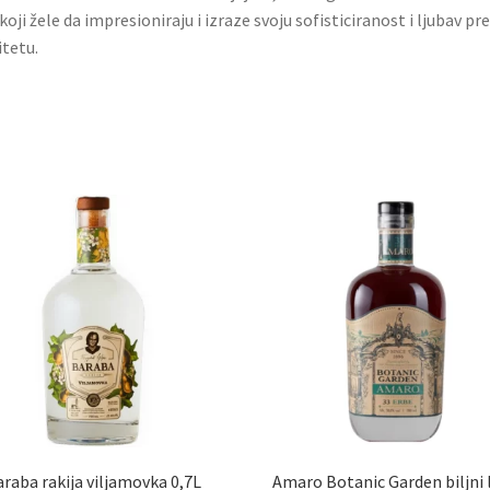
koji žele da impresioniraju i izraze svoju sofisticiranost i ljubav p
itetu.
raba rakija viljamovka 0,7L
Amaro Botanic Garden biljni 