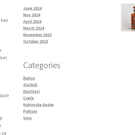
June 2024
May 2024
 kao
April 2024
March 2024
November 2023
October 2023
e
itet
Categories
Rakija
Slatkiši
Destilati
ajuće
Cveće
Kuhinjske daske
Pokloni
i
Vino
k
 za