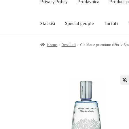
Privacy Policy
Prodavnica
Product 
Slatkiši
Special people
Tartufi
Home
Akcija za dan zaljubljenih
Baloni
Blog
Č
Home
Destilati
Gin Mare premium džin iz Špa
Create account page
Cveće
Delivery
Destilati
Naši partneri
Newsletter
Partners
Poklon ar
Privacy Policy
Prodavnica
Product page
Rese
Terms Conditions
Uredjenje doma
Vino