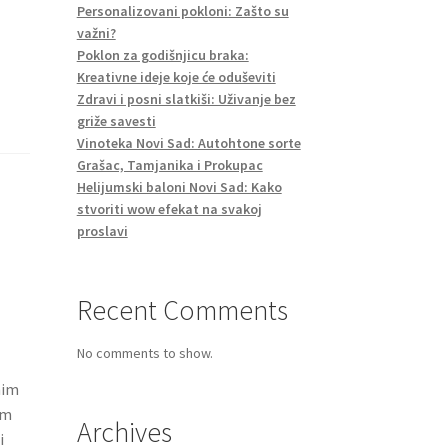
Personalizovani pokloni: Zašto su
važni?
Poklon za godišnjicu braka:
Kreativne ideje koje će oduševiti
Zdravi i posni slatkiši: Uživanje bez
griže savesti
Vinoteka Novi Sad: Autohtone sorte
Grašac, Tamjanika i Prokupac
Helijumski baloni Novi Sad: Kako
stvoriti wow efekat na svakoj
proslavi
Recent Comments
No comments to show.
nim
um
Archives
i