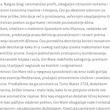
a. Njegov blag i aromatičan profil, obogaćen citrusnim notama i
ilnim tonovima masline i timijana, čini ga idealnim izborom za
bne prilike, bilo da je reč o proslavama, večernjim okupljanjima ili
sticiran poklon za gurmane i istinske poznavatelje džina.
Mare, smešten u malenom španskom selu Vilanova, nedaleko od
elone, predstavlja pravu definiciju posvećenosti i strasti prema
ranju izuzetnih džinova. Ova porodična destilerija koristi inovativn
de destilacije kako bi iz svakog sastojka izvukla maksimalan kval
tentične arome. Svojim jedinstvenim pristupom u kombinovanju
teranskih biljaka i voća, Gin Mare redefiniše kategoriju premium
ova, stavljajući naglasak na kvalitet i originalnost.
bnost Gin Mare leži u njegovoj sposobnosti da kroz svaki gutljaj
ese esenciju Mediterana, pružajući istovremeno složeno i osvežav
stvo. Predlažemo da ga servirate sa Tonic Water 1724, dodatkom
arina, kriške limuna i malo leda, kako bi se potpuno otkrile sve
ove aromatične nijanse. Bilo kao elegantan dodatak ličnoj kolekcij
 ili kao pažljivo odabran poklon, Gin Mare obogaćuje svaki trenuta
nstvenim i nezaboravnim doživljajem, čineći ga savršenim izborom