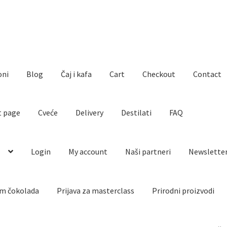
oni
Blog
Čaj i kafa
Cart
Checkout
Contact
t page
Cveće
Delivery
Destilati
FAQ
o
Login
My account
Naši partneri
Newslette
m čokolada
Prijava za masterclass
Prirodni proizvodi