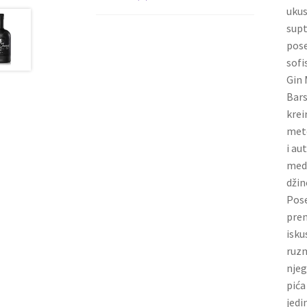
ukus
supt
pose
sofi
Gin 
Bars
krei
meto
i au
medi
džin
Pose
pren
isku
ruzm
njeg
pića
jedi