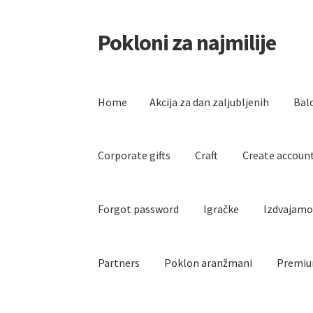
Pokloni za najmilije
Skip
Skip
to
to
navigation
content
Home
Akcija za dan zaljubljenih
Bal
Corporate gifts
Craft
Create accoun
Forgot password
Igračke
Izdvajam
Partners
Poklon aranžmani
Premiu