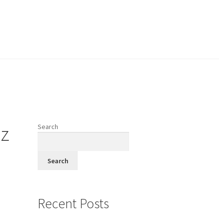
vodi
iz
Search
fi
Search
Recent Posts