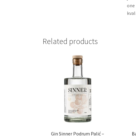
one 
kval
Related products
Gin Sinner Podrum Palić –
Ba