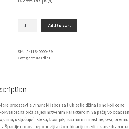
Gin
Add to cart
Mare
premium
džin
iz
SKU:
8411640000459
Category:
Destilati
Španije
s
aromom
masline
i
scription
timijana
0.7l
Mare predstavlja vrhunski izbor za ljubitelje džina i one koji cene
quantity
kokvalitetna pića sa jedinstvenim karakterom. Sa pažljivo odabra
ojcima, uključujući kleku, bosiljak, ruzmarin i masline, ovaj premi
 iz Španije donosi neponovljivu kombinaciju mediteranskih aroma 