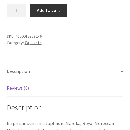
Royal
Add to cart
Igračke
Moroccan
Mint
zeleni
Izdvajamo
Richard
SKU:
4620015853246
Category:
Čaj i kafa
čaj
Cvece
sa
biljnom
101 Ruža
infuzijom
Description
quantity
Destilati
Reviews (0)
Jack Daniel’s
Description
Rakija
Poklon aranzmani izdvajamo
Inspirisan suncem i toplinom Maroka, Royal Moroccan