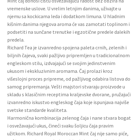
Mint čaj donosi čistu osvežavajuću radost bez obzira na
Slatki buketi
vremenske uslove. U vrelim letnjim danima, uživajte u
njemu sa kockicama leda i dodatkom limuna. U hladnim
Pokloni
kišnim danima njegova aroma će vas zamotati toplinom i
podsetiti na sunčane trenutke i egzotične predele dalekih
predela.
Pokloni za 8. mart
Richard Tea je izvanredno spojena paleta crnih, zelenih i
biljnih čajeva, svaki pažljivo pripremljen u tradicionalnom
Pokloni za Dan zaljubljenih
engleskom stilu, izdvajajući se svojim jedinstvenim
ukusom i ekskluzivnim aromama. Čaj prolazi kroz
Pokloni za devojku
višeslojni proces pripreme, od pažljivog odabira listova do
samog pripremanja. Vešti majstori stvaraju proizvode u
Login
skladu s klasičnim receptima kraljevske dvorane, pružajući
izvanredno iskustvo engleskog čaja koje ispunjava najviše
My account
svetske standarde kvaliteta.
Harmonična kombinacija zelenog čaja i nane stvara bogat
Naši partneri
i osvežavajući ukus, čineći svaku šoljicu čaja pravim
užitkom. Richard Royal Moroccan Mint čaj nije samo piće,
Newsletter