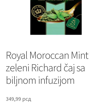
Contact
Corporate gifts
Craft
Create account page
Royal Moroccan Mint
Cveće
zeleni Richard čaj sa
Delivery
biljnom infuzijom
Destilati
FAQ
349,99
рсд
Forgot password