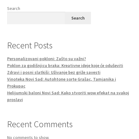
Search
Search
Recent Posts
Personalizovani pokloni: Zašto su važni?
Poklon za godišnjicu braka: Kreativne ideje koje će oduševiti
Zdravi i posni slatkiši: Uživanje bez griže savesti
Vinoteka Novi Sad: Autohtone sorte Grašac, Tamjanika i
Prokupac
Helijumski baloni Novi Sad: Kako stvoriti wow efekat na svakoj
proslavi
Recent Comments
No comments to show.