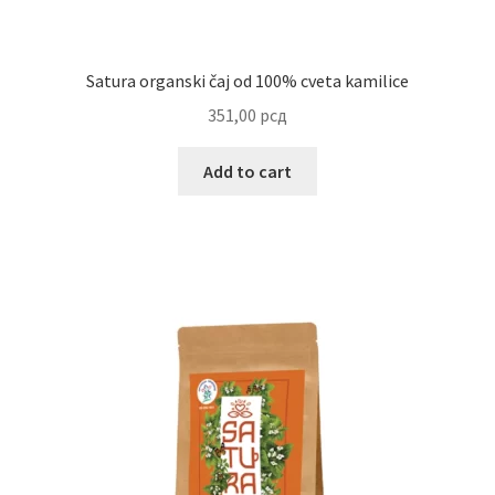
Reset password
Satura organski čaj od 100% cveta kamilice
Sample Page
351,00
рсд
Shop
Add to cart
Slaniši
Slatkiši
Special people
Tartufi
Terms Conditions