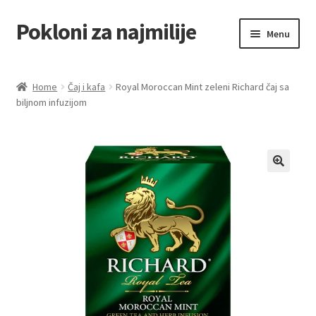
Pokloni za najmilije
Skip
Skip
Menu
to
to
navigation
content
Home
Home
Čaj i kafa
Royal Moroccan Mint zeleni Richard čaj sa
biljnom infuzijom
Akcija za dan zaljubljenih
Baloni
Blog
Čaj i kafa
Cart
Checkout