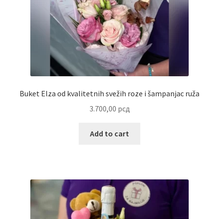
Reset password
Sample Page
Shop
Slaniši
Buket Elza od kvalitetnih svežih roze i šampanjac ruža
3.700,00
рсд
Slatkiši
Add to cart
Special people
Tartufi
Terms Conditions