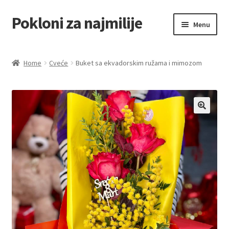
Pokloni za najmilije
Skip
Skip
Menu
to
to
navigation
content
Home
Home
Cveće
Buket sa ekvadorskim ružama i mimozom
Akcija za dan zaljubljenih
Baloni
Blog
Čaj i kafa
Cart
Checkout