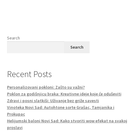
Search
Search
Recent Posts
Personalizovani pokloni: Zašto su važni?
Poklon za godišnjicu braka: Kreativne ideje koje će oduševiti
Zdravi i posni slatkiši: Uživanje bez griže savesti
Vinoteka Novi Sad: Autohtone sorte Grašac, Tamjanika i
Prokupac
Helijumski baloni Novi Sad: Kako stvoriti wow efekat na svakoj
proslavi