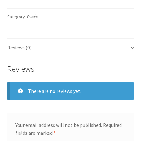
ekvadorskim
ružama
Igračke
i
Category:
Cveće
mimozom
Izdvajamo
quantity
Reviews (0)
Cvece
101 Ruža
Reviews
Destilati
There are no reviews yet.
Jack Daniel’s
Rakija
Your email address will not be published.
Required
Poklon aranzmani izdvajamo
fields are marked
*