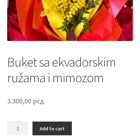
Contact
Corporate gifts
Craft
Create account page
Buket sa ekvadorskim
Cveće
ružama i mimozom
Delivery
3.300,00
рсд
Destilati
FAQ
Buket
Add to cart
sa
Forgot password