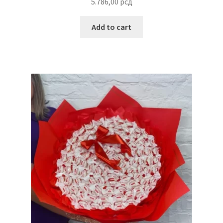
5.786,00
рсд
Reset password
Add to cart
Sample Page
Shop
Slaniši
Slatkiši
Special people
Tartufi
Terms Conditions