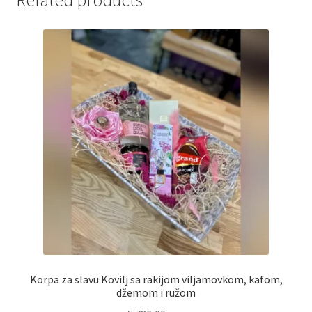
Related products
Partners
Poklon aranžmani
Premium čokolada
Prijava za masterclass
Prirodni proizvodi
Privacy Policy
Prodavnica
Korpa za slavu Kovilj sa rakijom viljamovkom, kafom,
džemom i ružom
Product page