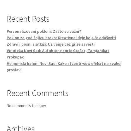
Recent Posts
Personalizovani pokloni: Zašto su važni?
Poklon za godišnjicu braka: Kreativne ideje koje će oduševiti
Zdravi i posni slatkiši: Uživanje bez griže savesti
Vinoteka Novi Sad: Autohtone sorte Grašac, Tamjanika i
Prokupac
Helijumski baloni Novi Sad: Kako stvoriti wow efekat na svakoj
proslavi
Recent Comments
No comments to show.
Archives