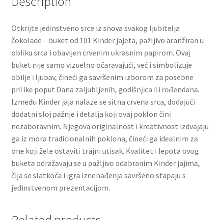
Description
Slatki buketi
Otkrijte jedinstveno srce iz snova svakog ljubitelja
Pokloni
čokolade – buket od 101 Kinder jajeta, pažljivo aranžiran u
obliku srca i obavijen crvenim ukrasnim papirom. Ovaj
Pokloni za 8. mart
buket nije samo vizuelno očaravajući, već i simbolizuje
obilje i ljubav, čineći ga savršenim izborom za posebne
prilike poput Dana zaljubljenih, godišnjica ili rođendana.
Pokloni za Dan zaljubljenih
Između Kinder jaja nalaze se sitna crvena srca, dodajući
dodatni sloj pažnje i detalja koji ovaj poklon čini
Pokloni za devojku
nezaboravnim. Njegova originalnost i kreativnost izdvajaju
ga iz mora tradicionalnih poklona, čineći ga idealnim za
Login
one koji žele ostaviti trajni utisak. Kvalitet i lepota ovog
buketa odražavaju se u pažljivo odabranim Kinder jajima,
My account
čija se slatkoća i igra iznenađenja savršeno stapaju s
jedinstvenom prezentacijom.
Naši partneri
Newsletter