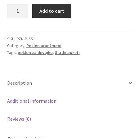
Buket
Add to cart
Igračke
od
101
Kinder
Izdvajamo
jajeta
SKU:
PZN-P-55
Category:
Poklon aranžmani
u
Cvece
Tags:
poklon za devojku
,
Slatki buketi
obliku
srca
101 Ruža
u
crvenoj
Destilati
Description
boji
quantity
Jack Daniel’s
Additional information
Rakija
Reviews (0)
Poklon aranzmani izdvajamo