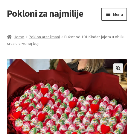
Pokloni za najmilije
Skip
Skip
Menu
to
to
navigation
content
Home
Home
Poklon aranžmani
Buket od 101 Kinder jajeta u obliku
srca u crvenoj boji
Akcija za dan zaljubljenih
Baloni
Blog
Čaj i kafa
Cart
Checkout