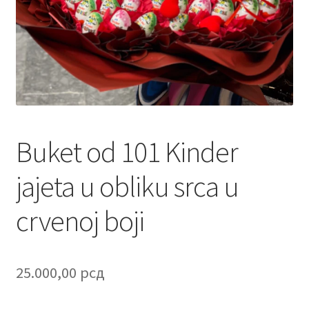
Contact
Corporate gifts
Craft
Create account page
Buket od 101 Kinder
Cveće
jajeta u obliku srca u
Delivery
crvenoj boji
Destilati
FAQ
25.000,00
рсд
Forgot password