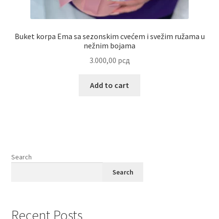
Buket korpa Ema sa sezonskim cvećem i svežim ružama u
nežnim bojama
3.000,00
рсд
Add to cart
Search
Search
Recent Posts