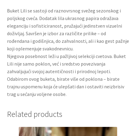
Slatki buketi
Buket Lili se sastoji od raznovrsnog svežeg sezonskog i
poljskog cveća. Dodatak lila ukrasnog papira odražava
Pokloni
eleganciju i sofisticiranost, pružajući jedinstven vizuelni
doživljaj. Savršen je izbor za različite prilike – od
Pokloni za 8. mart
rođendana i godišnjica, do zahvalnosti, ali i kao gest pažnje
koji oplemenjuje svakodnevnicu.
Pokloni za Dan zaljubljenih
Njegova posebnost leži u pažljivoj selekciji cvetova. Buket
Lili nije samo poklon, već i sredstvo povezivanja
zahvaljujući svojoj autentičnosti i prirodnoj lepoti.
Pokloni za devojku
Odabirom ovog buketa, birate više od poklona – birate
trajnu uspomenu koja će ulepšati dan i ostaviti neizbrisiv
Login
trag u sećanju voljene osobe.
My account
Related products
Naši partneri
Newsletter