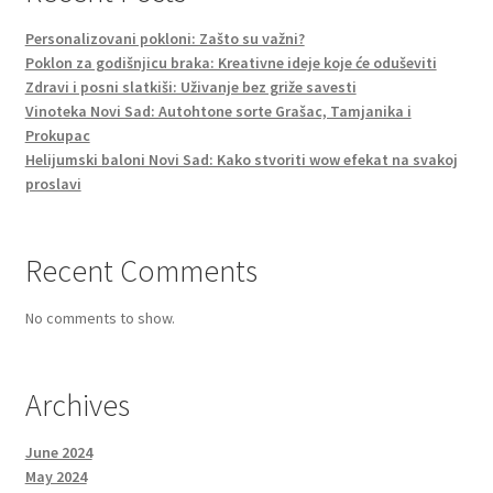
Personalizovani pokloni: Zašto su važni?
Poklon za godišnjicu braka: Kreativne ideje koje će oduševiti
Zdravi i posni slatkiši: Uživanje bez griže savesti
Vinoteka Novi Sad: Autohtone sorte Grašac, Tamjanika i
Prokupac
Helijumski baloni Novi Sad: Kako stvoriti wow efekat na svakoj
proslavi
Recent Comments
No comments to show.
Archives
June 2024
May 2024