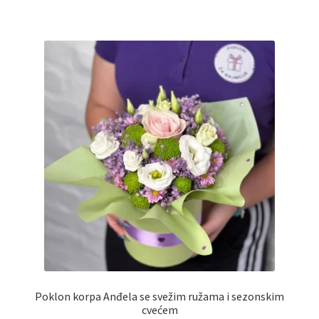
Reset password
Sample Page
Shop
Slaniši
Slatkiši
Special people
Tartufi
Terms Conditions
Poklon korpa Anđela se svežim ružama i sezonskim
cvećem