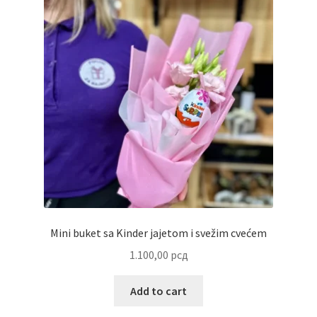
Partners
Poklon aranžmani
Premium čokolada
Prijava za masterclass
Prirodni proizvodi
Privacy Policy
Mini buket sa Kinder jajetom i svežim cvećem
1.100,00
рсд
Prodavnica
Add to cart
Product page