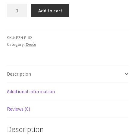
Buket
Add to cart
Igračke
Lili
od
svežeg
Izdvajamo
sezonskog
SKU:
PZN-P-62
Category:
Cveće
i
Cvece
poljskog
cveća
101 Ruža
quantity
Description
Destilati
Additional information
Jack Daniel’s
Reviews (0)
Rakija
Poklon aranzmani izdvajamo
Description