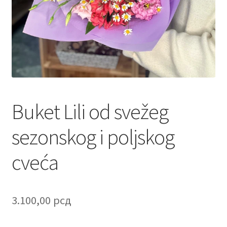
Contact
Corporate gifts
Craft
Create account page
Buket Lili od svežeg
Cveće
sezonskog i poljskog
Delivery
cveća
Destilati
FAQ
3.100,00
рсд
Forgot password