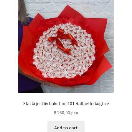
Partners
Poklon aranžmani
Premium čokolada
Prijava za masterclass
Prirodni proizvodi
Privacy Policy
Slatki jestiiv buket od 101 Raffaello kuglice
Prodavnica
8.260,00
рсд
Product page
Add to cart