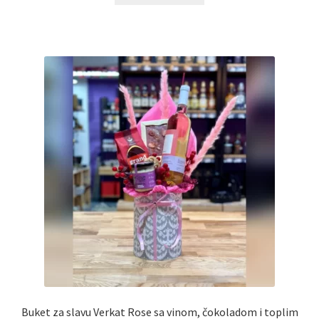
Reset password
Sample Page
Shop
Slaniši
Slatkiši
Special people
Tartufi
Terms Conditions
Buket za slavu Verkat Rose sa vinom, čokoladom i toplim