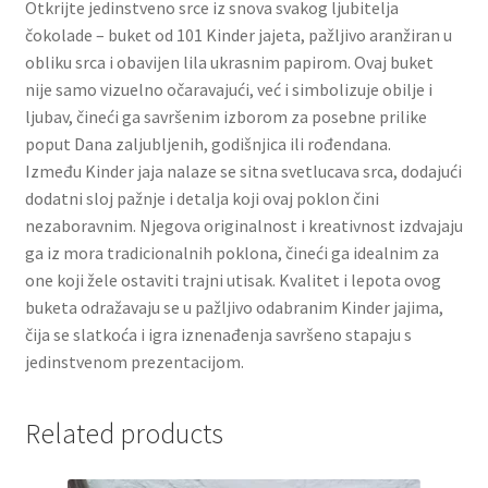
Otkrijte jedinstveno srce iz snova svakog ljubitelja
Slatki buketi
čokolade – buket od 101 Kinder jajeta, pažljivo aranžiran u
obliku srca i obavijen lila ukrasnim papirom. Ovaj buket
Pokloni
nije samo vizuelno očaravajući, već i simbolizuje obilje i
ljubav, čineći ga savršenim izborom za posebne prilike
Pokloni za 8. mart
poput Dana zaljubljenih, godišnjica ili rođendana.
Između Kinder jaja nalaze se sitna svetlucava srca, dodajući
dodatni sloj pažnje i detalja koji ovaj poklon čini
Pokloni za Dan zaljubljenih
nezaboravnim. Njegova originalnost i kreativnost izdvajaju
ga iz mora tradicionalnih poklona, čineći ga idealnim za
Pokloni za devojku
one koji žele ostaviti trajni utisak. Kvalitet i lepota ovog
buketa odražavaju se u pažljivo odabranim Kinder jajima,
Login
čija se slatkoća i igra iznenađenja savršeno stapaju s
jedinstvenom prezentacijom.
My account
Related products
Naši partneri
Newsletter