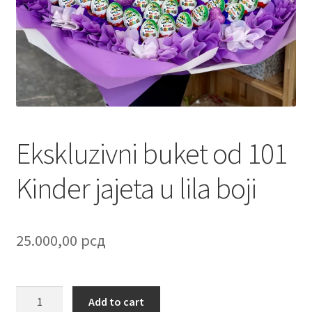
Contact
Corporate gifts
Craft
Create account page
Ekskluzivni buket od 101
Cveće
Kinder jajeta u lila boji
Delivery
Destilati
25.000,00
рсд
FAQ
Ekskluzivni
Add to cart
Forgot password
buket