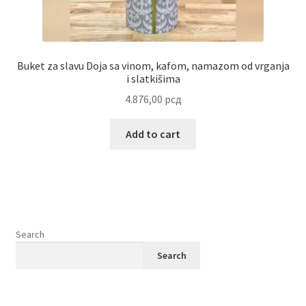
Buket za slavu Doja sa vinom, kafom, namazom od vrganja
i slatkišima
4.876,00
рсд
Add to cart
Search
Search