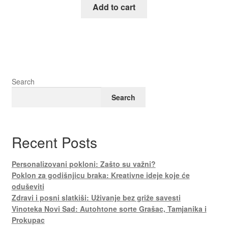
Add to cart
Search
Search
Recent Posts
Personalizovani pokloni: Zašto su važni?
Poklon za godišnjicu braka: Kreativne ideje koje će
oduševiti
Zdravi i posni slatkiši: Uživanje bez griže savesti
Vinoteka Novi Sad: Autohtone sorte Grašac, Tamjanika i
Prokupac