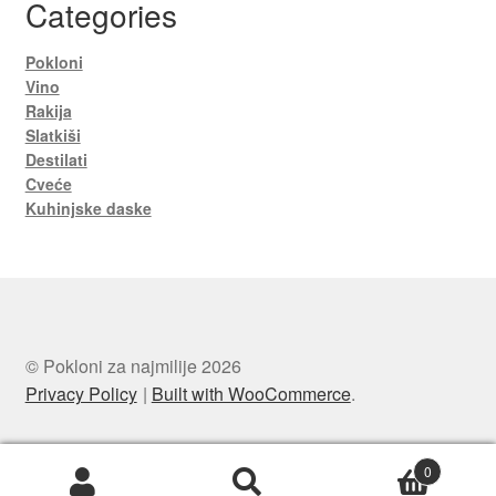
Categories
Pokloni
Vino
Rakija
Slatkiši
Destilati
Cveće
Kuhinjske daske
© Pokloni za najmilije 2026
Privacy Policy
Built with WooCommerce
.
0
Search
Search