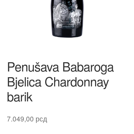
Contact
Corporate gifts
Craft
Create account page
Penušava Babaroga
Cveće
Bjelica Chardonnay
Delivery
barik
Destilati
FAQ
7.049,00
рсд
Forgot password