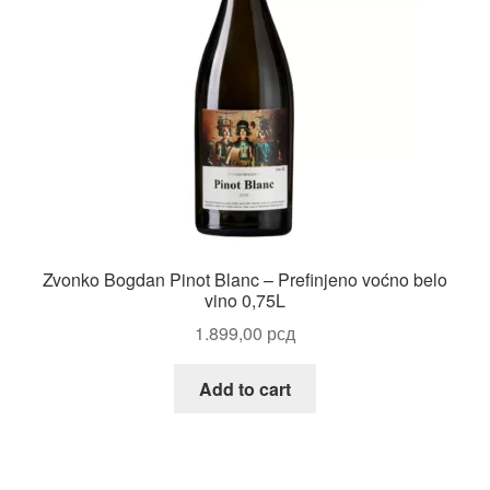
Uredjenje doma
Vino
Zvonko Bogdan Pinot Blanc – Prefinjeno voćno belo
vino 0,75L
1.899,00
рсд
Add to cart