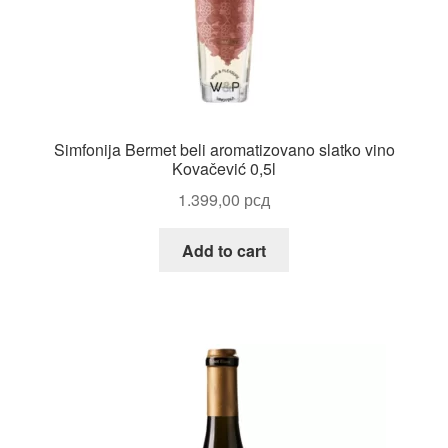
Reset password
Sample Page
Shop
Simfonija Bermet beli aromatizovano slatko vino
Kovačević 0,5l
Slaniši
1.399,00
рсд
Slatkiši
Add to cart
Special people
Tartufi
Terms Conditions