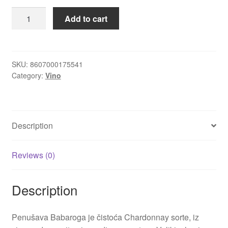
Penušava
Add to cart
Igračke
Babaroga
Bjelica
Chardonnay
Izdvajamo
barik
SKU:
8607000175541
Category:
Vino
quantity
Cvece
101 Ruža
Description
Destilati
Reviews (0)
Jack Daniel’s
Description
Rakija
Poklon aranzmani izdvajamo
Penušava Babaroga je čistoća Chardonnay sorte, iz