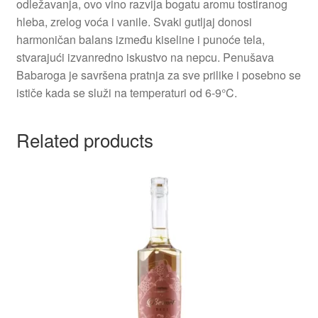
odležavanja, ovo vino razvija bogatu aromu tostiranog
hleba, zrelog voća i vanile. Svaki gutljaj donosi
Partners
harmoničan balans između kiseline i punoće tela,
stvarajući izvanredno iskustvo na nepcu. Penušava
Babaroga je savršena pratnja za sve prilike i posebno se
Poklon aranžmani
ističe kada se služi na temperaturi od 6-9°C.
Premium čokolada
Related products
Prijava za masterclass
Prirodni proizvodi
Privacy Policy
Prodavnica
Product page