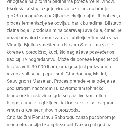
vinograda na pitomim padinama poteza Veliki vrhovi.
Slatki buketi
Ekološki pristup uzgoju vinove loze i ručno branje
grožđa omogućava pažljivu selekciju najboljih bobica, a
Pokloni
proces fermentacije se odvija u barik buradima. Blistavo
zlatna boja i prodoran miris očaravaju sva čula, čineći je
nezaboravnim izborom za sve ljubitelje vrhunskih vina.
Pokloni za 8. mart
Vinarija Bjelica smeštena u Novom Sadu, ima svoje
korene u porodičnoj kući, što naglašava posvećenost
Pokloni za Dan zaljubljenih
tradiciji i vinogradarstvu. Može da ponese kapacitet od
impresivnih 30.000 litara, omogućujući proizvodnju
Pokloni za devojku
raznovrsnih vina, poput sorti Chardonnay, Merlot,
Sauvignon i Marselan. Proces prerade vina odvija se
Login
pod strogim nadzorom i u savremenim tehničko-
tehnološkim uslovima, gde se pažljivo kontrolišu
My account
temperatura i drugi ključni faktori kako bi se osigurao
vrhunski kvalitet njihovih proizvoda.
Naši partneri
Ono što čini Penušavu Babarogu zaista posebnom je
njena elegancija i kompleksnost. Nakon pet godina
Newsletter