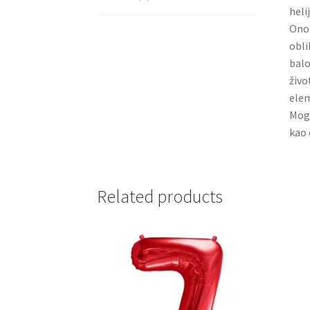
heli
Ono 
obli
balo
živo
elem
Mogu
kao 
Related products