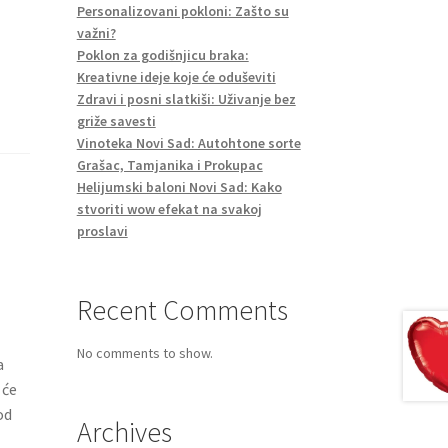
Personalizovani pokloni: Zašto su
važni?
Poklon za godišnjicu braka:
Kreativne ideje koje će oduševiti
Zdravi i posni slatkiši: Uživanje bez
griže savesti
Vinoteka Novi Sad: Autohtone sorte
Grašac, Tamjanika i Prokupac
Helijumski baloni Novi Sad: Kako
stvoriti wow efekat na svakoj
proslavi
Recent Comments
No comments to show.
a
 će
od
Archives