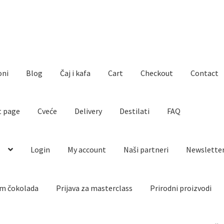
oni
Blog
Čaj i kafa
Cart
Checkout
Contact
t page
Cveće
Delivery
Destilati
FAQ
o
Login
My account
Naši partneri
Newslette
m čokolada
Prijava za masterclass
Prirodni proizvodi