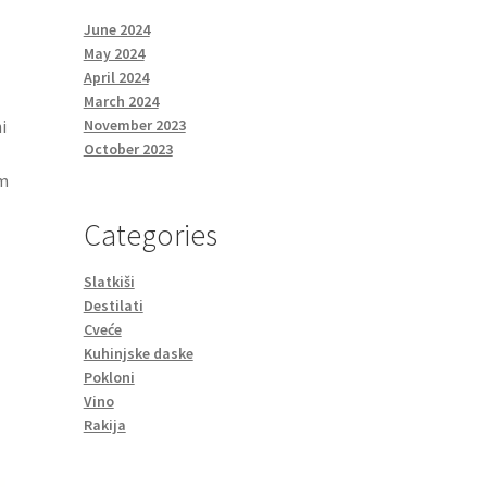
June 2024
May 2024
April 2024
March 2024
i
November 2023
October 2023
em
Categories
Slatkiši
Destilati
Cveće
Kuhinjske daske
Pokloni
Vino
Rakija