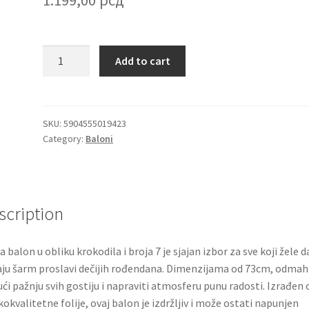
Helijumski
Add to cart
balon
krokodil
i
broj
SKU:
5904555019423
Category:
Baloni
7
za
dečje
zabave
73
scription
cm
quantity
ja balon u obliku krokodila i broja 7 je sjajan izbor za sve koji žele d
ju šarm proslavi dečijih rođendana. Dimenzijama od 73cm, odmah
ući pažnju svih gostiju i napraviti atmosferu punu radosti. Izrađen 
kokvalitetne folije, ovaj balon je izdržljiv i može ostati napunjen