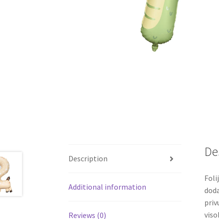
De
Description
Foli
Additional information
doda
priv
viso
Reviews (0)