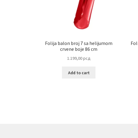
Folija balon broj 7 sa helijumom
Fol
crvene boje 86 cm
1.199,00
рсд
Add to cart