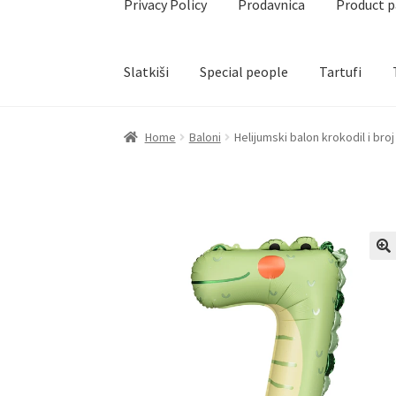
Privacy Policy
Prodavnica
Product 
Slatkiši
Special people
Tartufi
Home
Akcija za dan zaljubljenih
Baloni
Blog
Č
Home
Baloni
Helijumski balon krokodil i bro
Create account page
Cveće
Delivery
Destilati
Naši partneri
Newsletter
Partners
Poklon ar
Privacy Policy
Prodavnica
Product page
Rese
Terms Conditions
Uredjenje doma
Vino