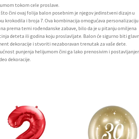
jumom tokom cele proslave.
što čini ovaj folija balon posebnim je njegov jedinstveni dizajn u
ku krokodila i broja 7. Ova kombinacija omogućava personalizaciju
na prema temi rođendanske zabave, bilo da je u pitanju omiljena
tinja deteta ili godina koju proslavljate. Balon će sigurno biti glavn
ent dekoracije i stvoriti nezaboravan trenutak za vaše dete.
ćnost punjenja helijumom čini ga lako prenosivim i postavljanj
deo dekoracije.