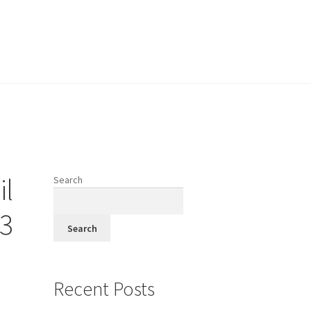
vodi
il
Search
fi
73
Search
Recent Posts