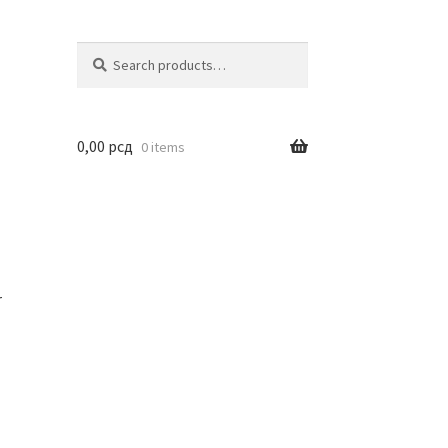
Search
Search
for:
0,00
рсд
0 items
r