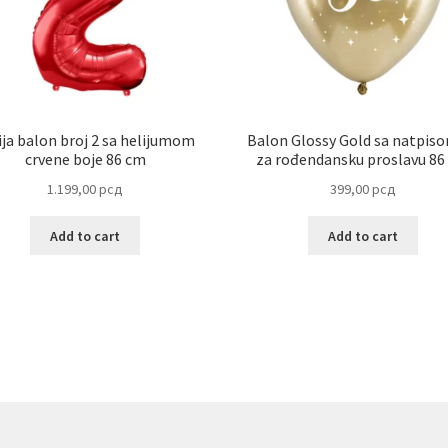
ija balon broj 2 sa helijumom
Balon Glossy Gold sa natpis
crvene boje 86 cm
za rođendansku proslavu 86
1.199,00
рсд
399,00
рсд
Add to cart
Add to cart