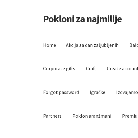
Pokloni za najmilije
Skip
Skip
to
to
navigation
content
Home
Akcija za dan zaljubljenih
Bal
Corporate gifts
Craft
Create accoun
Forgot password
Igračke
Izdvajam
Partners
Poklon aranžmani
Premiu