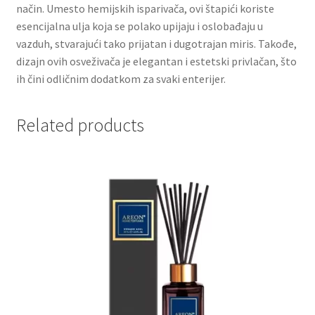
način. Umesto hemijskih isparivača, ovi štapići koriste
esencijalna ulja koja se polako upijaju i oslobađaju u
Partners
vazduh, stvarajući tako prijatan i dugotrajan miris. Takođe,
dizajn ovih osveživača je elegantan i estetski privlačan, što
Poklon aranžmani
ih čini odličnim dodatkom za svaki enterijer.
Premium čokolada
Related products
Prijava za masterclass
Prirodni proizvodi
Privacy Policy
Prodavnica
Product page