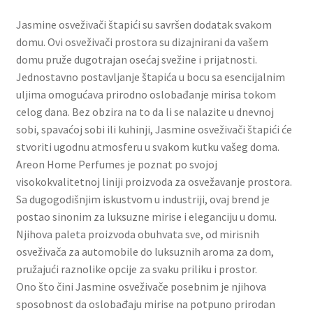
Slatki buketi
Jasmine osveživači štapići su savršen dodatak svakom
domu. Ovi osveživači prostora su dizajnirani da vašem
Pokloni
domu pruže dugotrajan osećaj svežine i prijatnosti.
Jednostavno postavljanje štapića u bocu sa esencijalnim
Pokloni za 8. mart
uljima omogućava prirodno oslobađanje mirisa tokom
celog dana. Bez obzira na to da li se nalazite u dnevnoj
Pokloni za Dan zaljubljenih
sobi, spavaćoj sobi ili kuhinji, Jasmine osveživači štapići će
stvoriti ugodnu atmosferu u svakom kutku vašeg doma.
Areon Home Perfumes je poznat po svojoj
Pokloni za devojku
visokokvalitetnoj liniji proizvoda za osvežavanje prostora.
Sa dugogodišnjim iskustvom u industriji, ovaj brend je
Login
postao sinonim za luksuzne mirise i eleganciju u domu.
Njihova paleta proizvoda obuhvata sve, od mirisnih
My account
osveživača za automobile do luksuznih aroma za dom,
pružajući raznolike opcije za svaku priliku i prostor.
Naši partneri
Ono što čini Jasmine osveživače posebnim je njihova
sposobnost da oslobađaju mirise na potpuno prirodan
Newsletter