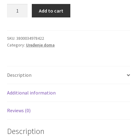
Jasmine
Add to cart
Igračke
osveživači
prostora
Areon
Izdvajamo
Home
SKU:
3800034978422
Category:
Uređenje doma
Perfumes
Cvece
quantity
101 Ruža
Description
Destilati
Additional information
Jack Daniel’s
Reviews (0)
Rakija
Poklon aranzmani izdvajamo
Description