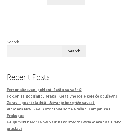
Search
Search
Recent Posts
Personalizovani pokloni: Zašto su važni?
Poklon za godišnjicu braka: Kreativne ideje koje će oduševiti
Zdravi i posni slatkiši: Uživanje bez griže savesti
Vinoteka Novi Sad: Autohtone sorte Grašac, Tamjanika i
Prokupac
Helijumski baloni Novi Sad: Kako stvoriti wow efekat na svakoj
proslavi