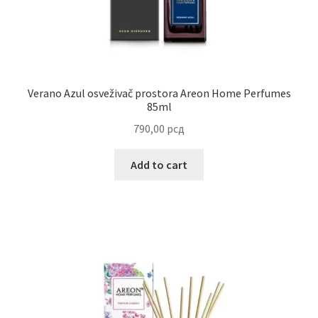
Reset password
Sample Page
Verano Azul osveživač prostora Areon Home Perfumes
Shop
85ml
790,00
рсд
Slaniši
Add to cart
Slatkiši
Special people
Tartufi
Terms Conditions