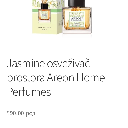
Contact
Corporate gifts
Craft
Create account page
Jasmine osveživači
Cveće
prostora Areon Home
Delivery
Perfumes
Destilati
FAQ
590,00
рсд
Forgot password