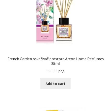
Uredjenje doma
Vino
French Garden osveživač prostora Areon Home Perfumes
85ml
590,00
рсд
Add to cart