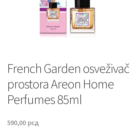
Contact
Corporate gifts
Craft
Create account page
French Garden osveživač
Cveće
prostora Areon Home
Delivery
Perfumes 85ml
Destilati
FAQ
590,00
рсд
Forgot password