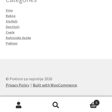
Vino
Rakija
Slatkiši
Destilati
Cveće
Kuhinjske daske
Pokloni
© Pokloni za najmilije 2026
Privacy Policy
Built with WooCommerce
.
0
Search
Search