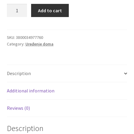
French
Add to cart
Igračke
Garden
osveživač
prostora
Izdvajamo
Areon
SKU:
3800034977760
Category:
Uređenje doma
Home
Cvece
Perfumes
85ml
101 Ruža
quantity
Description
Destilati
Additional information
Jack Daniel’s
Reviews (0)
Rakija
Poklon aranzmani izdvajamo
Description