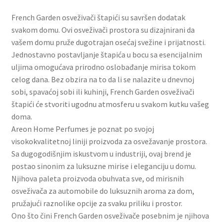
Slatki buketi
French Garden osveživači štapići su savršen dodatak
svakom domu. Ovi osveživači prostora su dizajnirani da
Pokloni
vašem domu pruže dugotrajan osećaj svežine i prijatnosti.
Jednostavno postavljanje štapića u bocu sa esencijalnim
Pokloni za 8. mart
uljima omogućava prirodno oslobađanje mirisa tokom
celog dana. Bez obzira na to da li se nalazite u dnevnoj
Pokloni za Dan zaljubljenih
sobi, spavaćoj sobi ili kuhinji, French Garden osveživači
štapići će stvoriti ugodnu atmosferu u svakom kutku vašeg
doma.
Pokloni za devojku
Areon Home Perfumes je poznat po svojoj
visokokvalitetnoj liniji proizvoda za osvežavanje prostora.
Login
Sa dugogodišnjim iskustvom u industriji, ovaj brend je
postao sinonim za luksuzne mirise i eleganciju u domu.
My account
Njihova paleta proizvoda obuhvata sve, od mirisnih
osveživača za automobile do luksuznih aroma za dom,
Naši partneri
pružajući raznolike opcije za svaku priliku i prostor.
Ono što čini French Garden osveživače posebnim je njihova
Newsletter