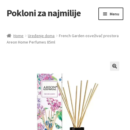
Pokloni za najmilije
Skip
Skip
Menu
to
to
navigation
content
Home
Home
Uređenje doma
French Garden osveživač prostora
Areon Home Perfumes 85ml
Akcija za dan zaljubljenih
Baloni
Blog
Čaj i kafa
Cart
Checkout