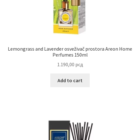
Reset password
Sample Page
Shop
Lemongrass and Lavender osveživač prostora Areon Home
Perfumes 150ml
Slaniši
1.190,00
рсд
Slatkiši
Add to cart
Special people
Tartufi
Terms Conditions