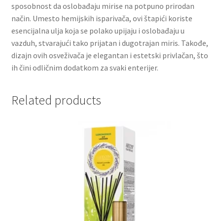
sposobnost da oslobađaju mirise na potpuno prirodan
način. Umesto hemijskih isparivača, ovi štapići koriste
Partners
esencijalna ulja koja se polako upijaju i oslobađaju u
vazduh, stvarajući tako prijatan i dugotrajan miris. Takođe,
Poklon aranžmani
dizajn ovih osveživača je elegantan i estetski privlačan, što
ih čini odličnim dodatkom za svaki enterijer.
Premium čokolada
Related products
Prijava za masterclass
Prirodni proizvodi
Privacy Policy
Prodavnica
Product page