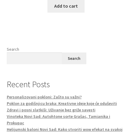
Add to cart
Search
Search
Recent Posts
Personalizovani pokloni: Zašto su važni?
Poklon za godišnjicu braka: Kreativne ideje koje će oduševiti
Zdravi i posni slatkiši: Uživanje bez griže savesti
Vinoteka Novi Sad: Autohtone sorte Grašac, Tamjanika i
Prokupac
Helijumski baloni Novi Sad: Kako stvoriti wow efekat na svakoj