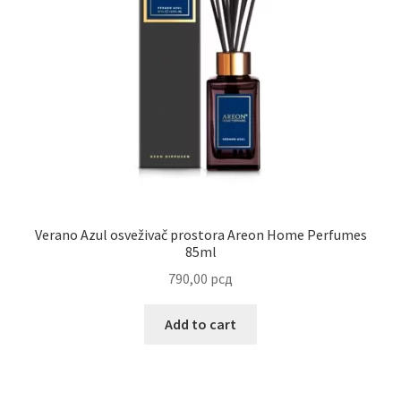
Uredjenje doma
Vino
Verano Azul osveživač prostora Areon Home Perfumes
85ml
790,00
рсд
Add to cart