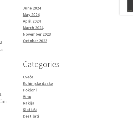
June 2024
May 2024
April 2024
March 2024
November 2023
October 2023
 u
za
Categories
Cveće
Kuhinjske daske
Pokloni
s.
Vino
čini
Rakija
Slatkiši
Destilati