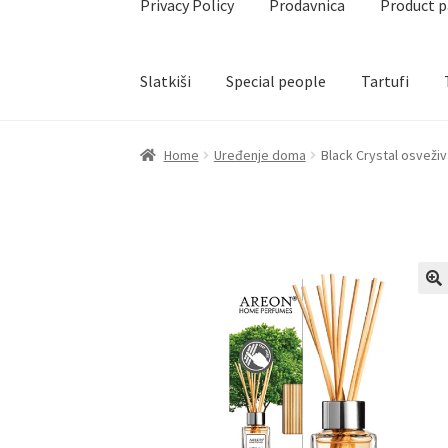
Privacy Policy
Prodavnica
Product 
Slatkiši
Special people
Tartufi
Home
Akcija za dan zaljubljenih
Baloni
Blog
Č
Home
Uređenje doma
Black Crystal osvež
Create account page
Cveće
Delivery
Destilati
Naši partneri
Newsletter
Partners
Poklon ar
Privacy Policy
Prodavnica
Product page
Rese
Terms Conditions
Uredjenje doma
Vino