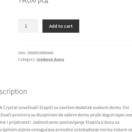
Black
Add to cart
Crystal
osveživač
prostora
Areon
SKU:
3800034960441
Category:
Uređenje doma
Home
Perfumes
85ml
quantity
scription
k Crystal osveživači štapići su savršen dodatak svakom domu. Ovi
živači prostora su dizajnirani da vašem domu pruže dugotrajan ose
ine i prijatnosti. Jednostavno postavljanje štapića u bocu sa
cijalnim uljima omogućava prirodno oslobađanje mirisa tokom c