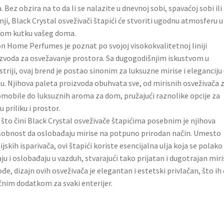
. Bez obzira na to da li se nalazite u dnevnoj sobi, spavaćoj sobi ili
nji, Black Crystal osveživači štapići će stvoriti ugodnu atmosferu u
om kutku vašeg doma.
n Home Perfumes je poznat po svojoj visokokvalitetnoj liniji
zvoda za osvežavanje prostora. Sa dugogodišnjim iskustvom u
striji, ovaj brend je postao sinonim za luksuzne mirise i eleganciju
. Njihova paleta proizvoda obuhvata sve, od mirisnih osveživača 
mobile do luksuznih aroma za dom, pružajući raznolike opcije za
u priliku i prostor.
što čini Black Crystal osveživače štapićima posebnim je njihova
obnost da oslobađaju mirise na potpuno prirodan način. Umesto
jskih isparivača, ovi štapići koriste esencijalna ulja koja se polako
aju i oslobađaju u vazduh, stvarajući tako prijatan i dugotrajan miri
đe, dizajn ovih osveživača je elegantan i estetski privlačan, što ih 
čnim dodatkom za svaki enterijer.