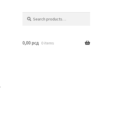
Search
Search
for:
0,00
рсд
0 items
r