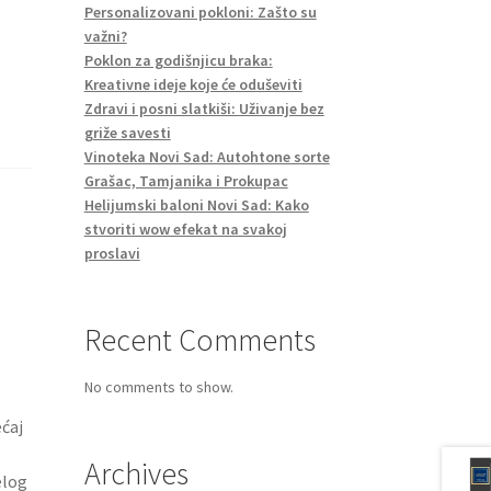
Personalizovani pokloni: Zašto su
važni?
Poklon za godišnjicu braka:
Kreativne ideje koje će oduševiti
Zdravi i posni slatkiši: Uživanje bez
griže savesti
Vinoteka Novi Sad: Autohtone sorte
Grašac, Tamjanika i Prokupac
Helijumski baloni Novi Sad: Kako
stvoriti wow efekat na svakoj
proslavi
Recent Comments
No comments to show.
ćaj
Archives
elog