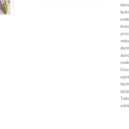
dana
kuhi
svak
Areo
proi
indu
domu
auto
svak
Ono 
spos
hemi
upij
Tako
odli