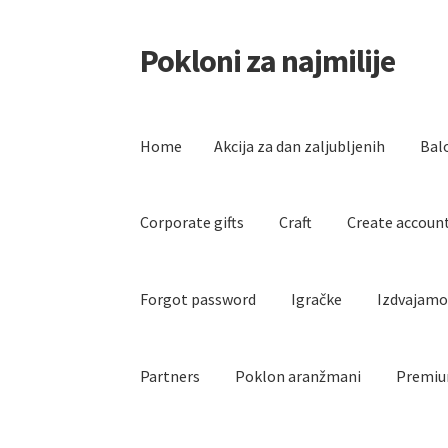
Pokloni za najmilije
Skip
Skip
to
to
navigation
content
Home
Akcija za dan zaljubljenih
Bal
Corporate gifts
Craft
Create accoun
Forgot password
Igračke
Izdvajam
Partners
Poklon aranžmani
Premiu