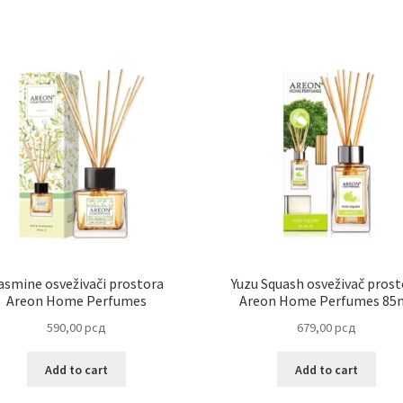
asmine osveživači prostora
Yuzu Squash osveživač prost
Areon Home Perfumes
Areon Home Perfumes 85
590,00
рсд
679,00
рсд
Add to cart
Add to cart