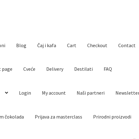
oni
Blog
Čaj i kafa
Cart
Checkout
Contact
t page
Cveće
Delivery
Destilati
FAQ
o
Login
My account
Naši partneri
Newslette
m čokolada
Prijava za masterclass
Prirodni proizvodi