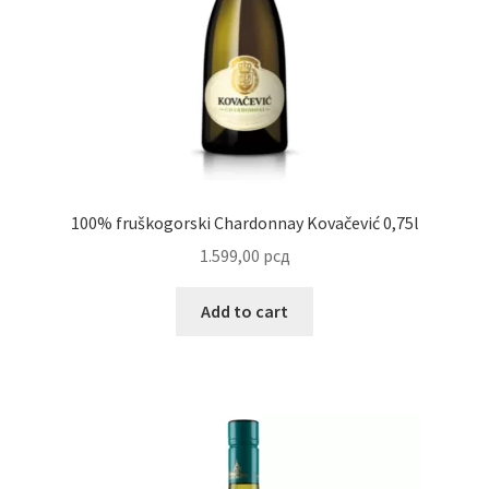
Uredjenje doma
Vino
100% fruškogorski Chardonnay Kovačević 0,75l
1.599,00
рсд
Add to cart