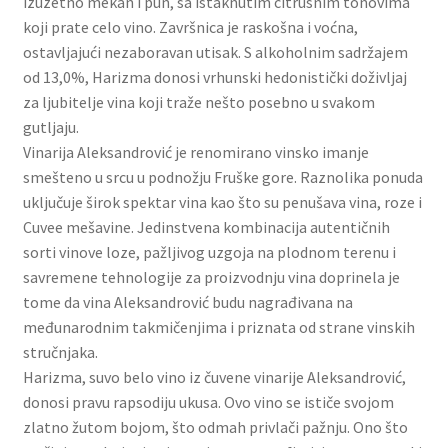
izuzetno mekan i pun, sa istaknutim citrusnim tonovima
Slatki buketi
koji prate celo vino. Završnica je raskošna i voćna,
ostavljajući nezaboravan utisak. S alkoholnim sadržajem
Pokloni
od 13,0%, Harizma donosi vrhunski hedonistički doživljaj
za ljubitelje vina koji traže nešto posebno u svakom
gutljaju.
Pokloni za 8. mart
Vinarija Aleksandrović je renomirano vinsko imanje
smešteno u srcu u podnožju Fruške gore. Raznolika ponuda
Pokloni za Dan zaljubljenih
uključuje širok spektar vina kao što su penušava vina, roze i
Cuvee mešavine. Jedinstvena kombinacija autentičnih
Pokloni za devojku
sorti vinove loze, pažljivog uzgoja na plodnom terenu i
savremene tehnologije za proizvodnju vina doprinela je
Login
tome da vina Aleksandrović budu nagrađivana na
međunarodnim takmičenjima i priznata od strane vinskih
My account
stručnjaka.
Harizma, suvo belo vino iz čuvene vinarije Aleksandrović,
Naši partneri
donosi pravu rapsodiju ukusa. Ovo vino se ističe svojom
zlatno žutom bojom, što odmah privlači pažnju. Ono što
Newsletter