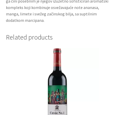
ga čini posebnim je njegov izuzetno sofisticiran aromatski
kompleks koji kombinuje osvežavajuće note ananasa,
Partners
manga, limete i svežeg začinskog bilja, sa suptilnim
dodatkom marcipana.
Poklon aranžmani
Related products
Premium čokolada
Prijava za masterclass
Prirodni proizvodi
Privacy Policy
Prodavnica
Product page