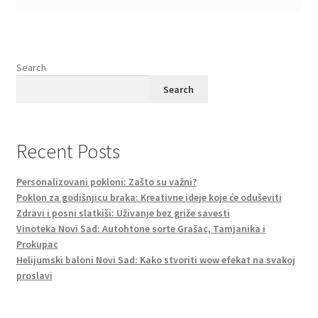
Search
Search
Recent Posts
Personalizovani pokloni: Zašto su važni?
Poklon za godišnjicu braka: Kreativne ideje koje će oduševiti
Zdravi i posni slatkiši: Uživanje bez griže savesti
Vinoteka Novi Sad: Autohtone sorte Grašac, Tamjanika i
Prokupac
Helijumski baloni Novi Sad: Kako stvoriti wow efekat na svakoj
proslavi