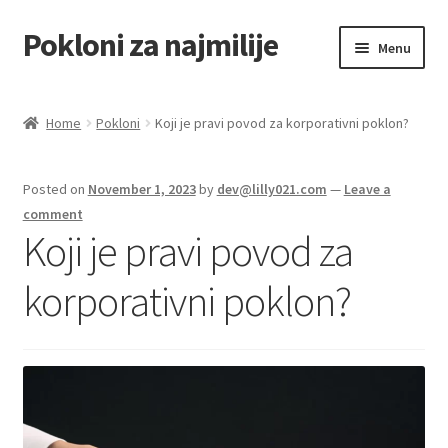
Pokloni za najmilije
Skip
Skip
Menu
to
to
navigation
content
Home
Home
Pokloni
Koji je pravi povod za korporativni poklon?
Akcija za dan zaljubljenih
Posted on
November 1, 2023
by
dev@lilly021.com
—
Leave a
Baloni
comment
Koji je pravi povod za
Blog
korporativni poklon?
Čaj i kafa
Cart
Checkout