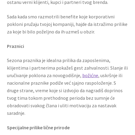
ostanu verni klijenti, kupci i partneri tvog brenda.
Slatki buketi
Sada kada smo razmotrili benefite koje korporativni
Pokloni
pokloni pružaju tvojoj kompaniji, hajde da istražimo prilike
za koje bi bilo poželjno da ih uzmeš u obzir.
Pokloni za 8. mart
Praznici
Pokloni za Dan zaljubljenih
Sezona praznika je idealna prilika da zaposlenima,
klijentima i partnerima pokažeš gest zahvalnosti. Slanje ili
Pokloni za devojku
uručivanje poklona za novogodišnje,
božićne
, uskršnje ili
nacionalne praznike podiže već sjajno raspoloženje. S
Login
druge strane, vreme koje si izdvojio da nagradiš doprinos
tvog tima tokom prethodnog perioda bez sumnje će
My account
obradovati svakog člana i uliti motivaciju za nastavak
saradnje.
Naši partneri
Specijalne prilike lične prirode
Newsletter