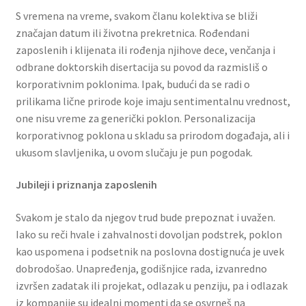
S vremena na vreme, svakom članu kolektiva se bliži
značajan datum ili životna prekretnica. Rođendani
Partners
zaposlenih i klijenata ili rođenja njihove dece, venčanja i
odbrane doktorskih disertacija su povod da razmisliš o
Poklon aranžmani
korporativnim poklonima. Ipak, budući da se radi o
prilikama lične prirode koje imaju sentimentalnu vrednost,
Premium čokolada
one nisu vreme za generički poklon. Personalizacija
korporativnog poklona u skladu sa prirodom događaja, ali i
Prijava za masterclass
ukusom slavljenika, u ovom slučaju je pun pogodak.
Prirodni proizvodi
Jubileji i priznanja zaposlenih
Privacy Policy
Svakom je stalo da njegov trud bude prepoznat i uvažen.
Iako su reči hvale i zahvalnosti dovoljan podstrek, poklon
kao uspomena i podsetnik na poslovna dostignuća je uvek
Prodavnica
dobrodošao. Unapređenja, godišnjice rada, izvanredno
izvršen zadatak ili projekat, odlazak u penziju, pa i odlazak
Product page
iz kompanije su idealni momenti da se osvrneš na