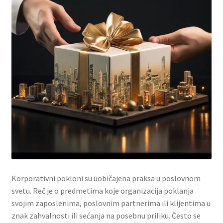
Contact
Corporate gifts
Craft
Create account page
Cveće
Delivery
Destilati
Korporativni pokloni su uobičajena praksa u poslovnom
svetu. Reč je o predmetima koje organizacija poklanja
FAQ
svojim zaposlenima, poslovnim partnerima ili klijentima u
znak zahvalnosti ili sećanja na posebnu priliku. Često se
Forgot password