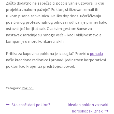
Uredjenje doma
Zašto dodatno ne zapečatiti potpisivanje ugovora ili kraj
projekta znakom pažnje? Poklon, stilizovani email ili
Vino
rukom pisana zahvalnica uveliko doprinosi učvršćivanju
pozitivnog profesionalnog odnosa i odličan je primer kako
ostaviti još bolji utisak. Ovakvim gestom šanse za
nastavak saradnje su mnogo veće – kao i vidljivost tvoje
kompanije u moru konkuretnskih.
Prilika za kupovinu poklona je iza ugla? Proviri u
ponudu
naše kreativne radionice i pronađi jedinstven korporativni
poklon kao krojen za predstojeći povod.
Category:
Pokloni
Post
Previous
Next
Šta znači dati poklon?
Idealan poklon za svaki
post:
post:
horoskopski znak