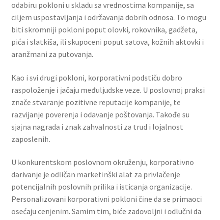
odabiru pokloni u skladu sa vrednostima kompanije, sa
ciljem uspostavljanja i održavanja dobrih odnosa. To mogu
Igračke
biti skromniji pokloni poput olovki, rokovnika, gadžeta,
pića i slatkiša, ili skupoceni poput satova, kožnih aktovki i
Izdvajamo
aranžmani za putovanja.
Cvece
Kao i svi drugi pokloni, korporativni podstiču dobro
raspoloženje i jačaju međuljudske veze. U poslovnoj praksi
101 Ruža
znače stvaranje pozitivne reputacije kompanije, te
razvijanje poverenja i odavanje poštovanja. Takođe su
sjajna nagrada i znak zahvalnosti za trud i lojalnost
Destilati
zaposlenih.
Jack Daniel’s
U konkurentskom poslovnom okruženju, korporativno
darivanje je odličan marketinški alat za privlačenje
Rakija
potencijalnih poslovnih prilika i isticanja organizacije.
Personalizovani korporativni pokloni čine da se primaoci
Poklon aranzmani izdvajamo
osećaju cenjenim. Samim tim, biće zadovoljni i odlučni da