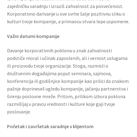
zajedničku saradnju i izraziš zahvalnost za posvećenost.
Reset password
Korporativno darivanje u ove svrhe šalje pozitivnu sliku o
kulturi tvoje kompanije, a primaocu stvara lepe uspomene.
Sample Page
Važni datumi kompanije
Shop
Davanje korporativnih poklona u znak zahvalnosti
Slaniši
podstiče moral i učinak zaposlenih, ali i vernost uslugama
ili proizvodu tvoje organizacije. Stoga, razmisli o
Slatkiši
društvenim događajima poput seminara, sajmova,
konferencija ili godišnjice kompanije kao prilici da znakom
pažnje doprineseš ugledu kompanije, jačanju partnerstva i
Special people
širenju poslovne mreže. Pritom, prilikom izbora poklona
razmišljaj u pravcu vrednosti i kulture koje gaji tvoje
Tartufi
poslovanje.
Terms Conditions
Početak i završetak saradnje s klijentom